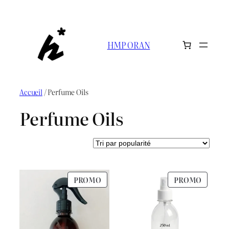
Aller
au
contenu
HMP ORAN
Accueil
/ Perfume Oils
Perfume Oils
PRODUIT
PRODU
PROMO
PROMO
EN
EN
PROMOTION
PROMO