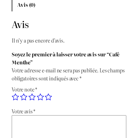
x
x
Avis (0)
i
a
Avis
n
c
i
t
Il n’y a pas encore d’avis.
t
u
Soyez le premier à laisser votre avis sur “Café
i
e
Menthe”
Votre adresse e-mail ne sera pas publiée.
Les champs
a
l
obligatoires sont indiqués avec
*
l
e
Votre note
*
é
s
Votre avis
*
t
t
a