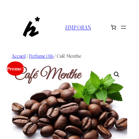
Aller
au
contenu
HMP ORAN
Accueil
/
Perfume Oils
/ Café Menthe
Promo !