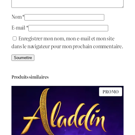
i
:
t
د
Nom
*
.
E-mail
*
:
ج
Enregistrer mon nom, mon e-mail et mon site
dans le navigateur pour mon prochain commentaire.
د
.
5
ج
5
Produits similaires
0
PRODU
PROMO
6
.
EN
PROMO
5
0