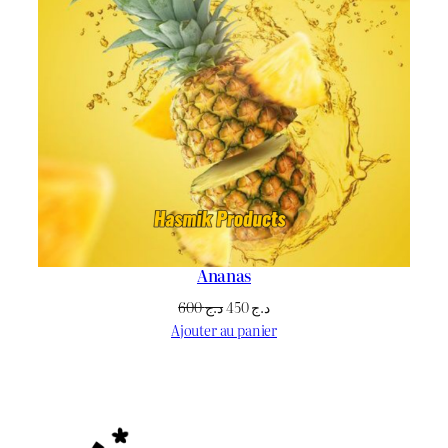
Ananas
Le
Le
600
د.ج
450
د.ج
prix
prix
Ajouter au panier
initial
actuel
était :
est :
د.ج 450.
د.ج 600.