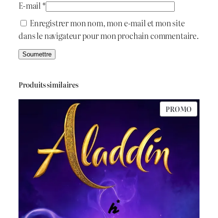
E-mail
*
Enregistrer mon nom, mon e-mail et mon site
dans le navigateur pour mon prochain commentaire.
Produits similaires
PRODU
PROMO
EN
PROMO