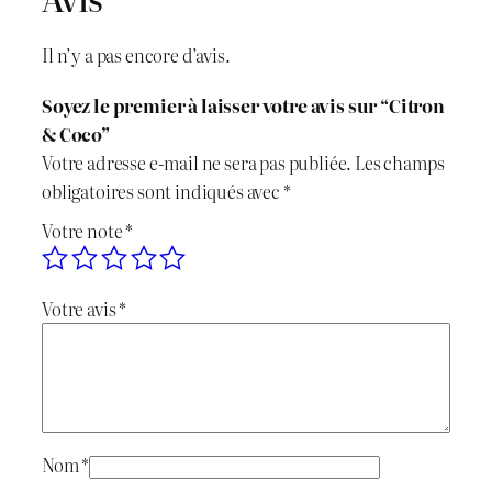
t
é
Il n’y a pas encore d’avis.
d
e
Soyez le premier à laisser votre avis sur “Citron
C
& Coco”
i
Votre adresse e-mail ne sera pas publiée.
Les champs
t
obligatoires sont indiqués avec
*
r
Votre note
*
o
n
&
Votre avis
*
C
o
c
o
Nom
*