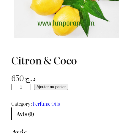
Citron & Coco
650
د.ج
q
Ajouter au panier
u
a
Category:
Perfume Oils
n
Avis (0)
t
i
Avis