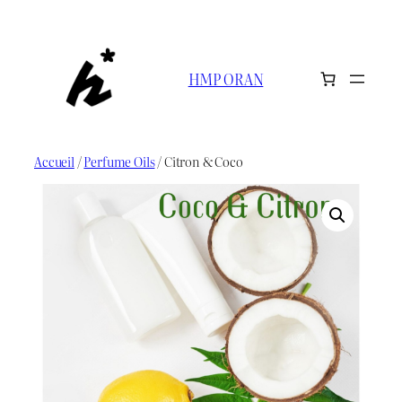
Aller
au
contenu
HMP ORAN
Accueil
/
Perfume Oils
/ Citron & Coco