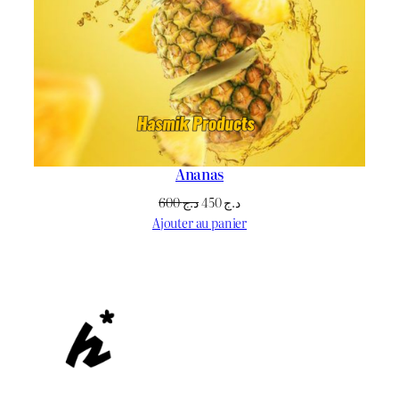
Ananas
Le
Le
600
د.ج
450
د.ج
prix
prix
Ajouter au panier
initial
actuel
était :
est :
د.ج 450.
د.ج 600.