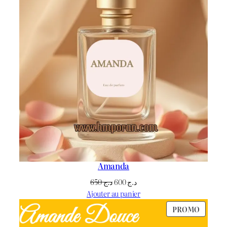
Amanda
Le
Le
650
د.ج
600
د.ج
prix
prix
Ajouter au panier
initial
actuel
PRODU
PROMO
était :
est :
EN