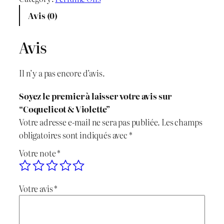
x
x
n
Avis (0)
t
i
a
i
Avis
n
c
t
é
i
t
Il n’y a pas encore d’avis.
d
t
u
e
Soyez le premier à laisser votre avis sur
C
i
e
“Coquelicot & Violette”
o
Votre adresse e-mail ne sera pas publiée.
Les champs
q
a
l
obligatoires sont indiqués avec
*
u
l
e
Votre note
*
e
l
é
s
i
Votre avis
*
t
t
c
o
a
t