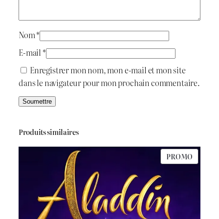
i
:
&
V
t
د
i
Nom
*
o
.
E-mail
*
l
:
ج
Enregistrer mon nom, mon e-mail et mon site
e
dans le navigateur pour mon prochain commentaire.
t
د
t
.
7
e
ج
0
Produits similaires
0
PRODU
PROMO
9
.
EN
PROMO
5
0