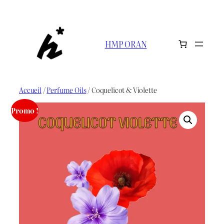
Aller
au
contenu
HMP ORAN
Accueil
/
Perfume Oils
/ Coquelicot & Violette
Promo !