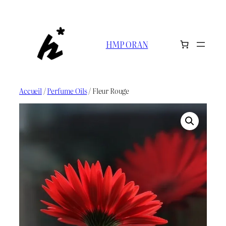
Aller
au
contenu
HMP ORAN
Accueil
/
Perfume Oils
/ Fleur Rouge