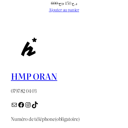
Le
Le
600
د.ج
450
د.ج
prix
prix
Ajouter au panier
initial
actuel
était :
est :
د.ج 450.
د.ج 600.
HMP ORAN
0797 82 04 03
E-mail
Facebook
Instagram
TikTok
Numéro de téléphone
(obligatoire)