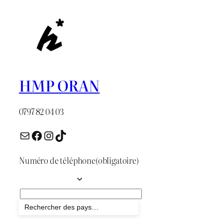
د.ج 450.
د.ج 600.
HMP ORAN
0797 82 04 03
E-mail
Facebook
Instagram
TikTok
Numéro de téléphone
(obligatoire)
Envoyer