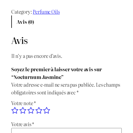
u
i
i
a
Category:
Perfume Oils
x
x
n
Avis (0)
t
i
a
i
Avis
n
c
t
é
i
t
Il n’y a pas encore d’avis.
d
t
u
e
Soyez le premier à laisser votre avis sur
N
i
e
“Nocturnum Jasmine”
o
Votre adresse e-mail ne sera pas publiée.
Les champs
c
a
l
obligatoires sont indiqués avec
*
t
l
e
Votre note
*
u
r
é
s
n
Votre avis
*
t
t
u