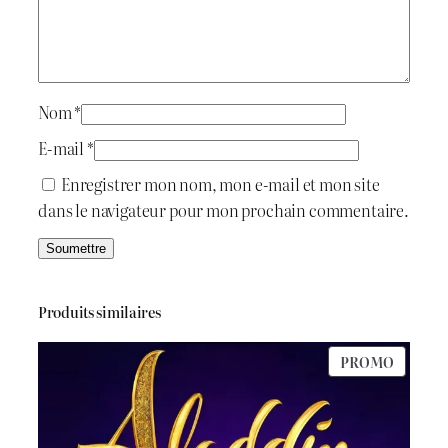
m
a
J
i
:
a
s
t
د
m
Nom
*
i
.
E-mail
*
n
:
ج
Enregistrer mon nom, mon e-mail et mon site
e
dans le navigateur pour mon prochain commentaire.
د
.
6
ج
0
Produits similaires
0
PRODU
PROMO
6
.
EN
PROMO
5