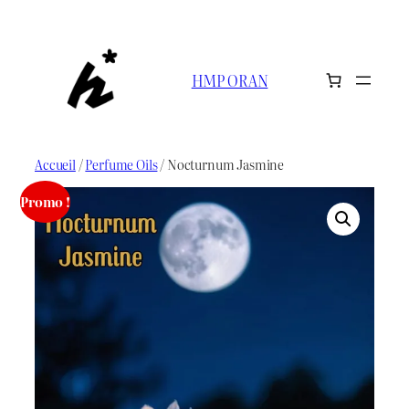
Aller
au
contenu
HMP ORAN
Accueil
/
Perfume Oils
/ Nocturnum Jasmine
Promo !