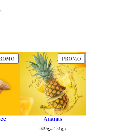
.
PRODUIT
PRODUIT
ROMO
PROMO
EN
EN
PROMOTION
PROMOTION
ce
Ananas
Le
Le
Le
600
د.ج
450
د.ج