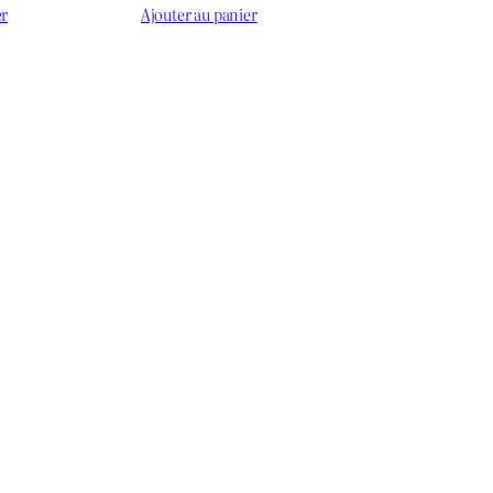
prix
prix
prix
er
Ajouter au panier
actuel
initial
actuel
est :
était :
est :
د.ج 450.
د.ج 600.
د.ج 500.
د.