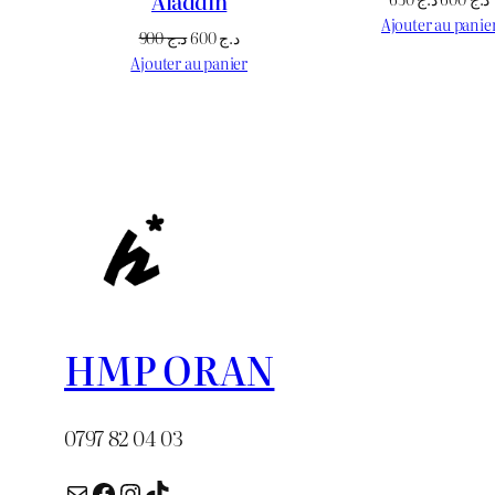
Aladdin
prix
Ajouter au panie
Le
Le
900
د.ج
600
د.ج
initial
prix
prix
Ajouter au panier
était :
e
initial
actuel
د.ج 650.
était :
est :
د.ج 600.
د.ج 900.
HMP ORAN
0797 82 04 03
E-mail
Facebook
Instagram
TikTok