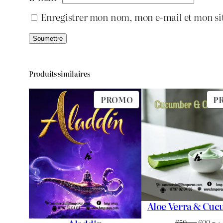
Enregistrer mon nom, mon e-mail et mon si
Produits similaires
PRODUIT
PROMO
P
EN
PROMOTION
Aloe Verra & Cu
Le
650
د.ج
600
د.ج