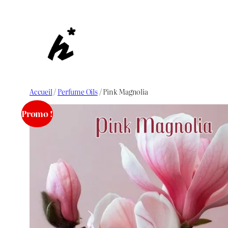
Aller
au
contenu
Accueil
/
Perfume Oils
/ Pink Magnolia
Promo !