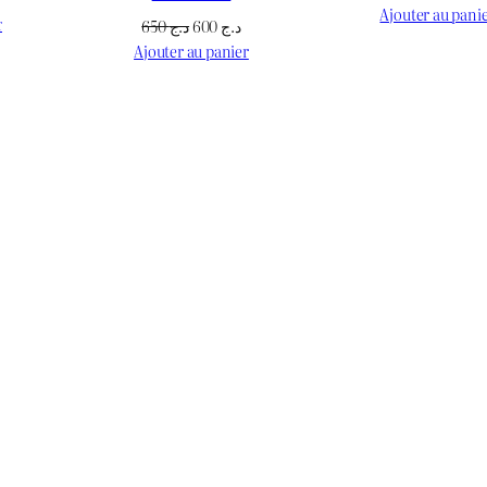
prix
Ajouter au pani
prix
r
Le
Le
650
د.ج
600
د.ج
initial
actuel
prix
prix
Ajouter au panier
était :
st :
initial
actuel
.ج 700
د.ج 600.
était :
est :
د.ج 600.
د.ج 650.