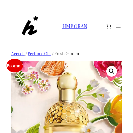
Aller
au
contenu
HMP ORAN
Accueil
/
Perfume Oils
/ Fresh Garden
Promo !