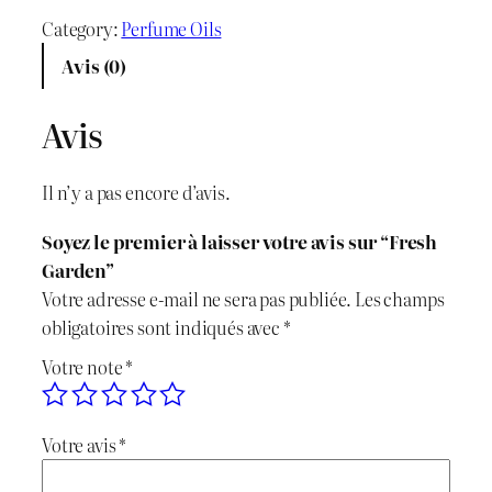
i
i
a
Category:
Perfume Oils
x
x
n
Avis (0)
t
i
a
i
Avis
n
c
t
é
i
t
Il n’y a pas encore d’avis.
d
t
u
e
Soyez le premier à laisser votre avis sur “Fresh
F
i
e
Garden”
r
Votre adresse e-mail ne sera pas publiée.
Les champs
e
a
l
obligatoires sont indiqués avec
*
s
l
e
Votre note
*
h
G
é
s
a
Votre avis
*
t
t
r
d