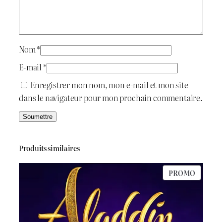
a
e
i
:
n
t
د
Nom
*
.
E-mail
*
:
ج
Enregistrer mon nom, mon e-mail et mon site
dans le navigateur pour mon prochain commentaire.
د
.
6
ج
0
Produits similaires
0
PRODU
PROMO
7
.
EN
PROMO
5