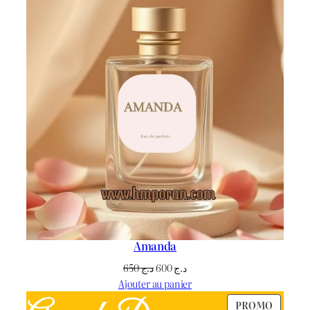
Amanda
Le
Le
650
د.ج
600
د.ج
prix
prix
Ajouter au panier
initial
actuel
PRODU
PROMO