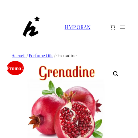
Aller
au
contenu
HMP ORAN
Accueil
/
Perfume Oils
/ Grenadine
Promo !