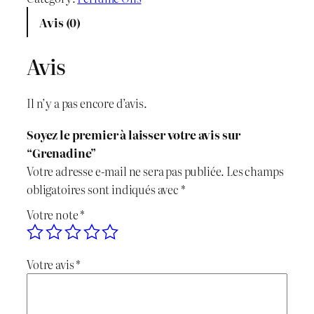
x
x
Avis (0)
i
a
Avis
n
c
i
t
Il n’y a pas encore d’avis.
t
u
Soyez le premier à laisser votre avis sur
i
e
“Grenadine”
Votre adresse e-mail ne sera pas publiée.
Les champs
a
l
obligatoires sont indiqués avec
*
l
e
Votre note
*
é
s
Votre avis
*
t
t
a