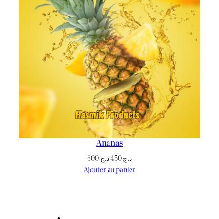
Ananas
Le
Le
600
د.ج
450
د.ج
prix
prix
Ajouter au panier
initial
actuel
était :
est :
د.ج 450.
د.ج 600.