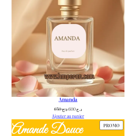
Amanda
Le
Le
650
د.ج
600
د.ج
prix
prix
Ajouter au panier
initial
actuel
PRODU
PROMO
était :
est :
EN