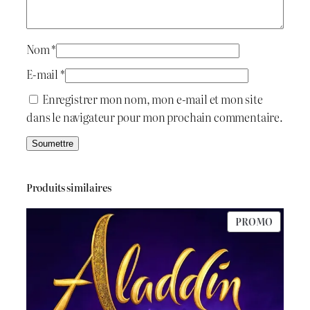
i
:
t
د
Nom
*
.
E-mail
*
:
ج
Enregistrer mon nom, mon e-mail et mon site
dans le navigateur pour mon prochain commentaire.
د
.
8
ج
0
Produits similaires
0
PRODU
PROMO
9
.
EN
PROMO
5
0