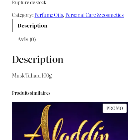
i
i
Rupture de stock
x
x
Category:
Perfume Oils
, 
Personal Care & cosmetics
i
a
Description
n
c
Avis (0)
i
t
Description
t
u
i
e
Musk Tahara 100g
a
l
Produits similaires
l
e
PRODU
PROMO
é
s
EN
PROMO
t
t