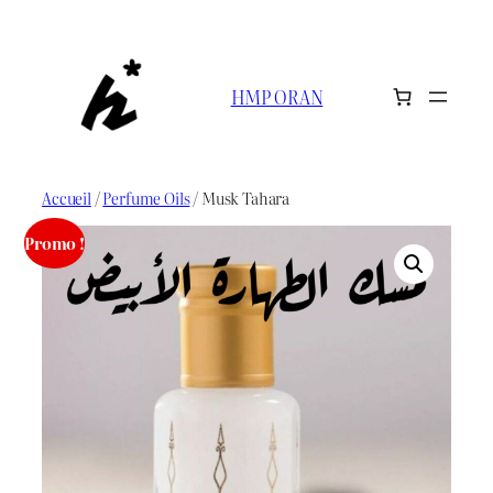
Aller
au
contenu
HMP ORAN
Accueil
/
Perfume Oils
/ Musk Tahara
Promo !