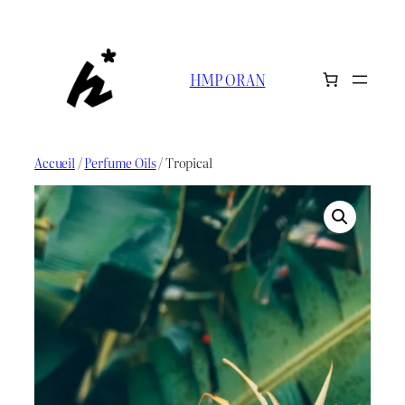
Aller
au
contenu
HMP ORAN
Accueil
/
Perfume Oils
/ Tropical