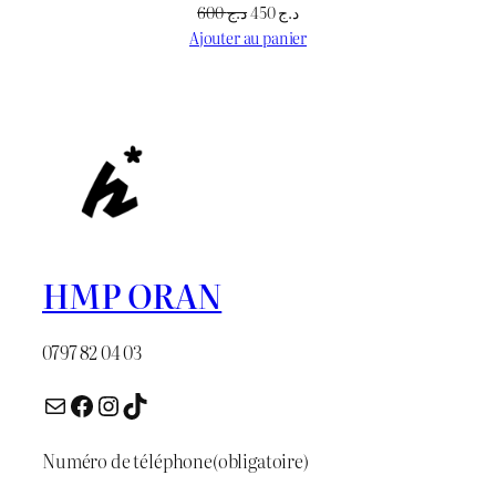
Le
Le
600
د.ج
450
د.ج
prix
prix
Ajouter au panier
initial
actuel
était :
est :
د.ج 450.
د.ج 600.
HMP ORAN
0797 82 04 03
E-mail
Facebook
Instagram
TikTok
Numéro de téléphone
(obligatoire)