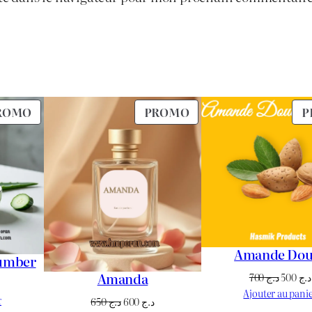
PRODUIT
PRODUIT
ROMO
PROMO
P
EN
EN
PROMOTION
PROMOTION
Amande Dou
cumber
Amanda
Le
700
د.ج
500
د.ج
Le
prix
Ajouter au pani
prix
r
Le
Le
650
د.ج
600
د.ج
initial