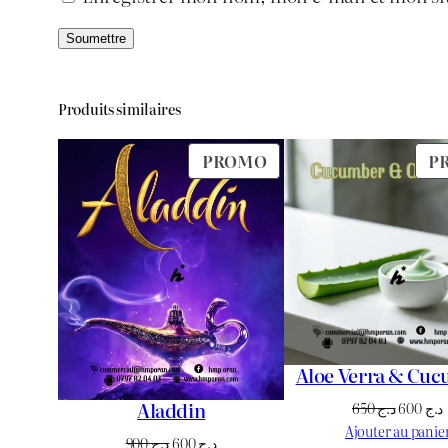
Produits similaires
PRODUIT
PROMO
P
EN
PROMOTION
Aloe Verra & Cu
Aladdin
Le
650
د.ج
600
د.ج
prix
Ajouter au panie
Le
Le
900
د.ج
600
د.ج