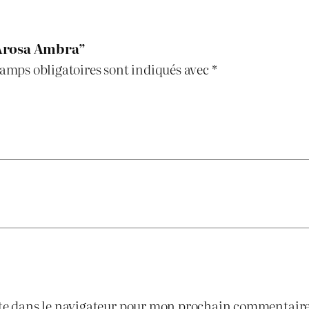
r
a
 “Arosa Ambra”
amps obligatoires sont indiqués avec
*
te dans le navigateur pour mon prochain commentaire