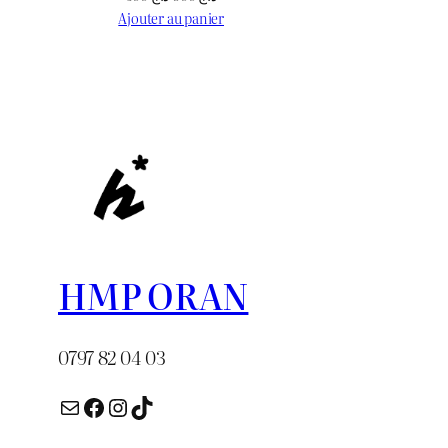
initial
prix
prix
Ajouter au panier
était :
e
initial
actuel
د.ج 650.
était :
est :
د.ج 600.
د.ج 900.
HMP ORAN
0797 82 04 03
E-mail
Facebook
Instagram
TikTok