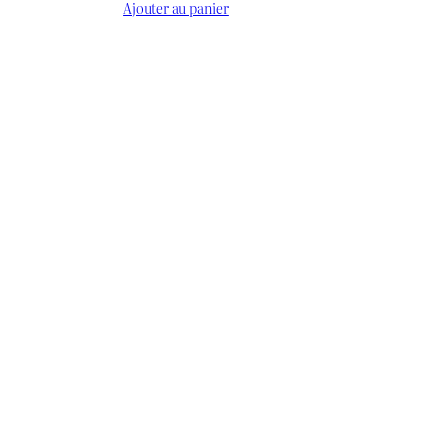
actuel
prix
prix
Ajouter au panier
était :
st :
initial
actuel
.ج 700
د.ج 600.
était :
est :
د.ج 600.
د.ج 650.