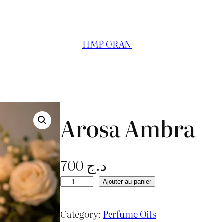
HMP ORAN
Arosa Ambra
700
د.ج
q
Ajouter au panier
u
a
Category:
Perfume Oils