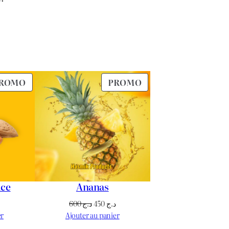
PRODUIT
PRODUIT
ROMO
PROMO
EN
EN
PROMOTION
PROMOTION
ce
Ananas
Le
Le
Le
600
د.ج
450
د.ج
prix
prix
prix
er
Ajouter au panier
actuel
initial
actuel