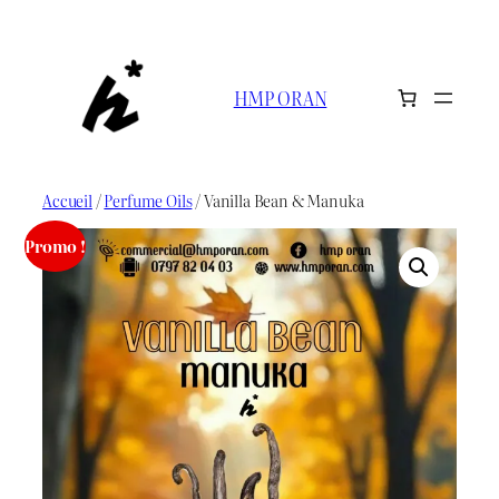
Aller
au
contenu
HMP ORAN
Accueil
/
Perfume Oils
/ Vanilla Bean & Manuka
Promo !