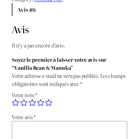
x
x
n
Avis (0)
t
i
a
i
Avis
n
c
t
é
i
t
Il n’y a pas encore d’avis.
d
t
u
e
Soyez le premier à laisser votre avis sur
V
i
e
“Vanilla Bean & Manuka”
a
Votre adresse e-mail ne sera pas publiée.
Les champs
n
a
l
obligatoires sont indiqués avec
*
i
l
e
Votre note
*
l
l
é
s
a
Votre avis
*
t
t
B
e
a
a