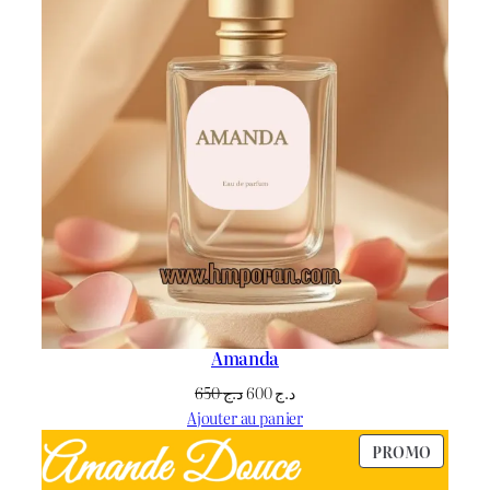
Amanda
Le
Le
650
د.ج
600
د.ج
prix
prix
Ajouter au panier
initial
actuel
PRODU
PROMO
était :
est :
EN