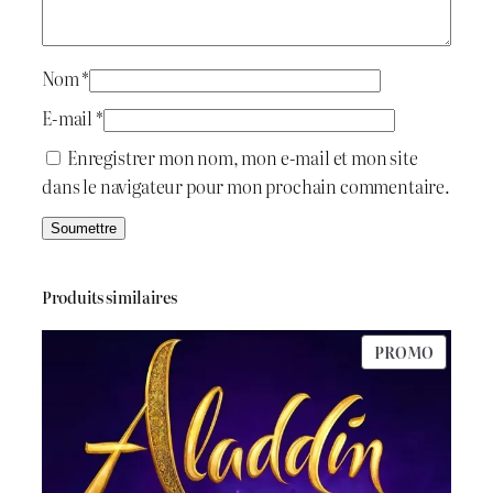
i
:
n
&
t
د
M
Nom
*
a
.
E-mail
*
n
:
ج
Enregistrer mon nom, mon e-mail et mon site
u
dans le navigateur pour mon prochain commentaire.
k
د
a
.
7
ج
0
Produits similaires
0
PRODU
PROMO
7
.
EN
PROMO
5
0