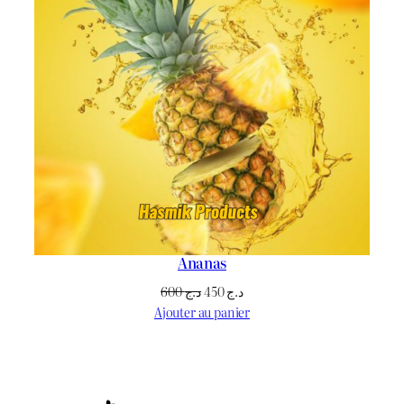
Ananas
Le
Le
600
د.ج
450
د.ج
prix
prix
Ajouter au panier
initial
actuel
était :
est :
د.ج 450.
د.ج 600.