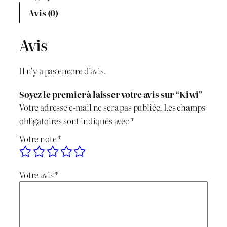
n
Avis (0)
n
c
t
i
i
t
Avis
t
t
u
é
Il n’y a pas encore d’avis.
d
i
e
e
Soyez le premier à laisser votre avis sur “Kiwi”
a
l
K
Votre adresse e-mail ne sera pas publiée.
Les champs
i
l
e
obligatoires sont indiqués avec
*
w
Votre note
*
i
é
s
t
t
Votre avis
*
a
i
: