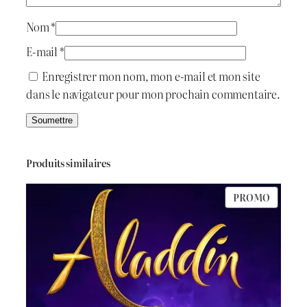
t
د
.
Nom
*
E-mail
*
:
ج
Enregistrer mon nom, mon e-mail et mon site
د
dans le navigateur pour mon prochain commentaire.
.
6
ج
0
Produits similaires
0
7
.
PRODU
PROMO
EN
0
PROMO
0
.