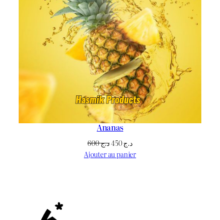
Ananas
Le
Le
600
د.ج
450
د.ج
prix
prix
Ajouter au panier
initial
actuel
était :
est :
د.ج 450.
د.ج 600.