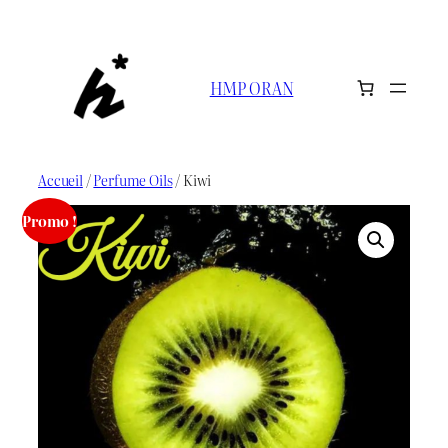
Aller
au
contenu
HMP ORAN
Accueil
/
Perfume Oils
/ Kiwi
Promo !