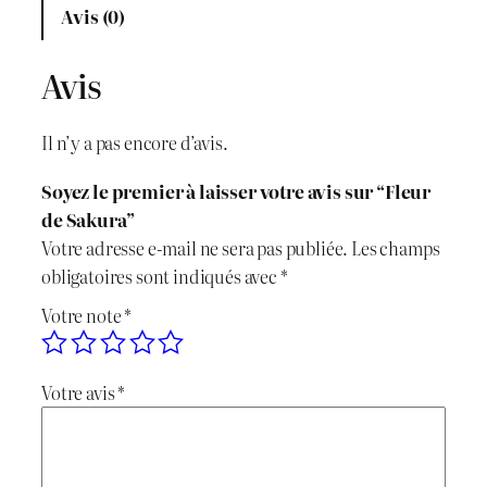
x
x
Avis (0)
i
a
Avis
n
c
i
t
Il n’y a pas encore d’avis.
t
u
Soyez le premier à laisser votre avis sur “Fleur
i
e
de Sakura”
Votre adresse e-mail ne sera pas publiée.
Les champs
a
l
obligatoires sont indiqués avec
*
l
e
Votre note
*
é
s
Votre avis
*
t
t
a