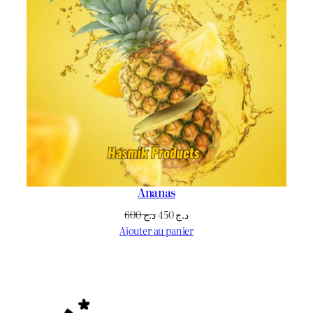
Ananas
Le
Le
600
د.ج
450
د.ج
prix
prix
Ajouter au panier
initial
actuel
était :
est :
د.ج 450.
د.ج 600.