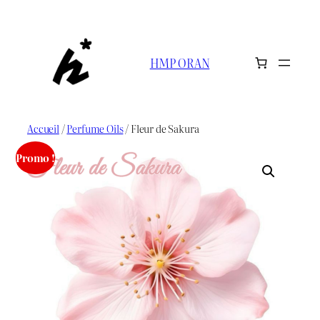
Aller
au
contenu
HMP ORAN
Accueil
/
Perfume Oils
/ Fleur de Sakura
Promo !