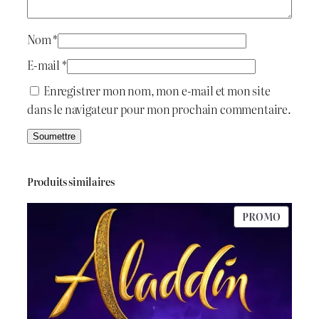
i
:
t
د
Nom
*
.
E-mail
*
:
ج
Enregistrer mon nom, mon e-mail et mon site
dans le navigateur pour mon prochain commentaire.
د
.
6
ج
5
Produits similaires
0
PRODU
PROMO
7
.
EN
PROMO
0
0