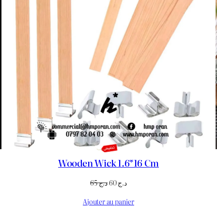
Wooden Wick 1.6*16 Cm
Le
Le
65
د.ج
60
د.ج
prix
prix
Ajouter au panier
initial
actuel
était :
est :