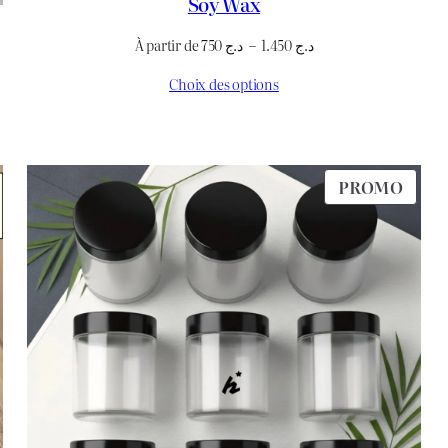
Soy Wax
Plage
À partir de
750
د.ج
–
1.450
د.ج
de
Choix des options
prix :
د.ج 750
à
د.ج 1.450
RODUIT
PROD
PROMO
N
EN
ROMOTION
PRO