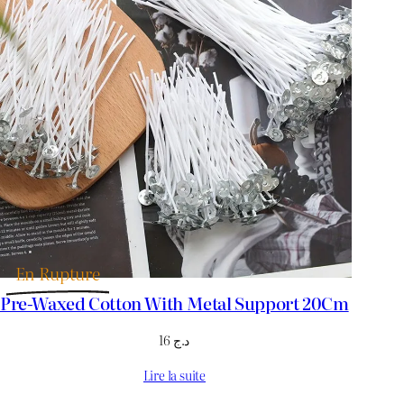
En Rupture
Pre-Waxed Cotton With Metal Support 20Cm
16
د.ج
Lire la suite