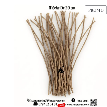
د.ج 1.100.
د.ج 1.300.
P
PROMO
E
P