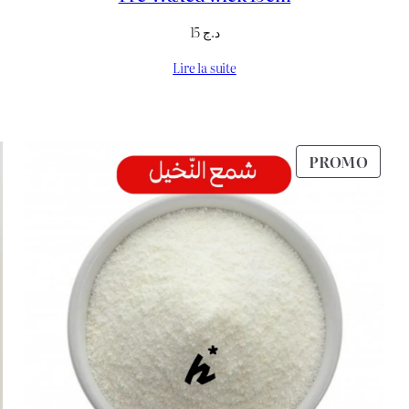
15
د.ج
Lire la suite
RODUIT
PROD
PROMO
N
EN
ROMOTION
PRO