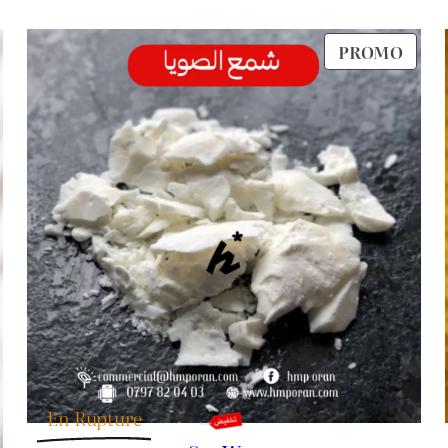
était :
est :
د.ج 45.
د.ج 50.
RODUIT
PROD
PROMO
N
EN
ROMOTION
PRO
En Rupture