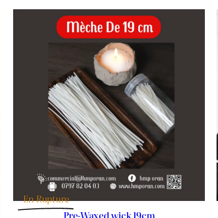
د.ج 60.
د.ج 65.
RODUIT
N
ROMOTION
En Rupture
Pre-Waxed wick 19cm