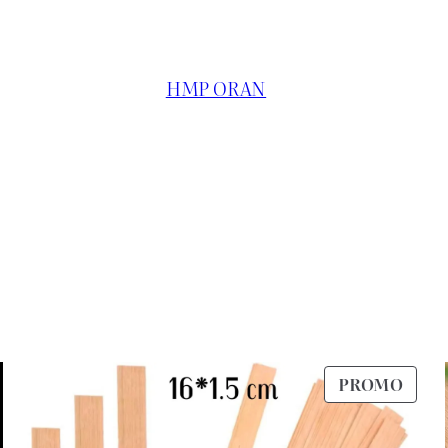
HMP ORAN
RODUIT
PROD
PROMO
N
EN
ROMOTION
PRO