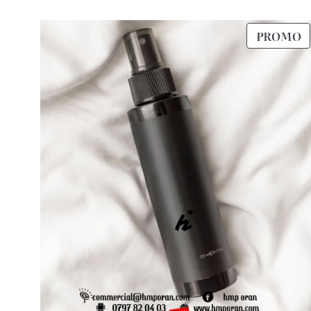
د.ج 50.
د.ج 80.
P
PROMO
E
P