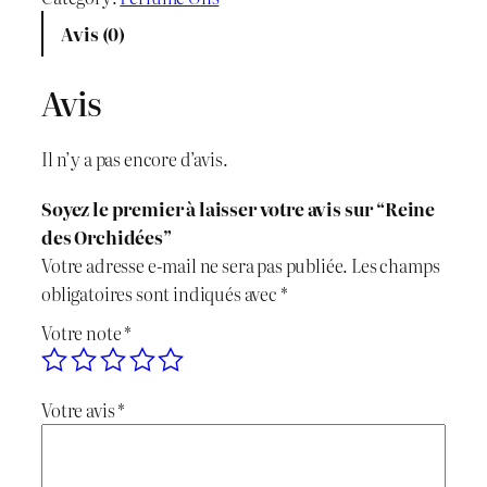
x
x
n
Avis (0)
t
i
a
i
Avis
n
c
t
é
i
t
Il n’y a pas encore d’avis.
d
t
u
e
Soyez le premier à laisser votre avis sur “Reine
R
i
e
des Orchidées”
e
Votre adresse e-mail ne sera pas publiée.
Les champs
i
a
l
obligatoires sont indiqués avec
*
n
l
e
Votre note
*
e
d
é
s
e
Votre avis
*
t
t
s
O
a
r