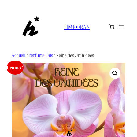
Aller
au
contenu
HMP ORAN
Accueil
/
Perfume Oils
/ Reine des Orchidées
Promo !