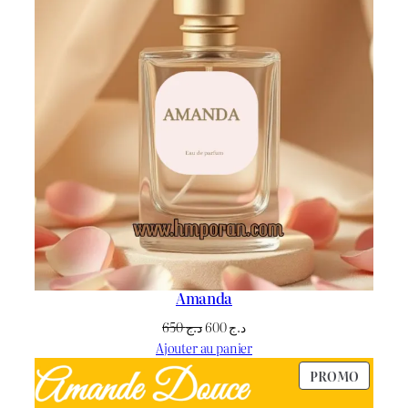
Amanda
Le
Le
650
د.ج
600
د.ج
prix
prix
Ajouter au panier
initial
actuel
PRODU
PROMO
était :
est :
EN