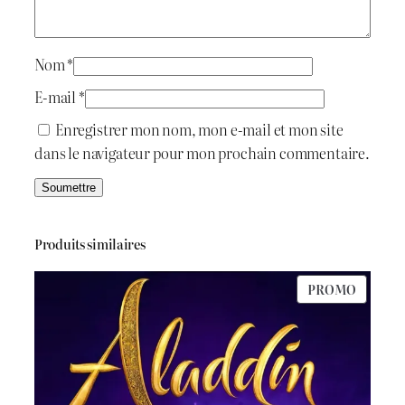
i
:
c
h
t
د
i
Nom
*
d
.
E-mail
*
é
:
ج
Enregistrer mon nom, mon e-mail et mon site
e
dans le navigateur pour mon prochain commentaire.
s
د
.
7
ج
5
Produits similaires
0
PRODU
PROMO
9
.
EN
PROMO
5
0