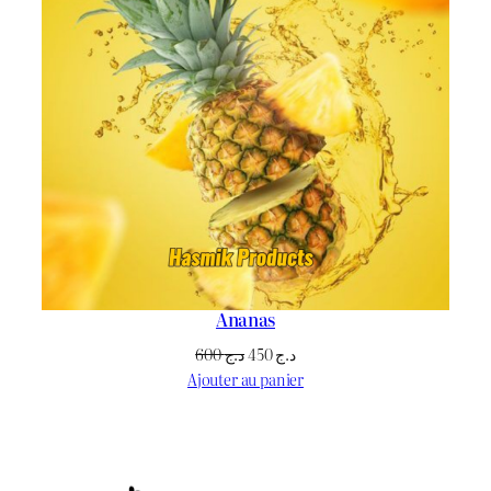
Ananas
Le
Le
600
د.ج
450
د.ج
prix
prix
Ajouter au panier
initial
actuel
était :
est :
د.ج 450.
د.ج 600.