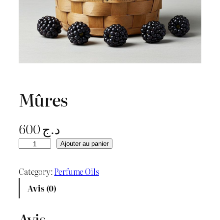
Mûres
600
د.ج
q
Ajouter au panier
u
a
Category:
Perfume Oils
n
Avis (0)
t
i
Avis