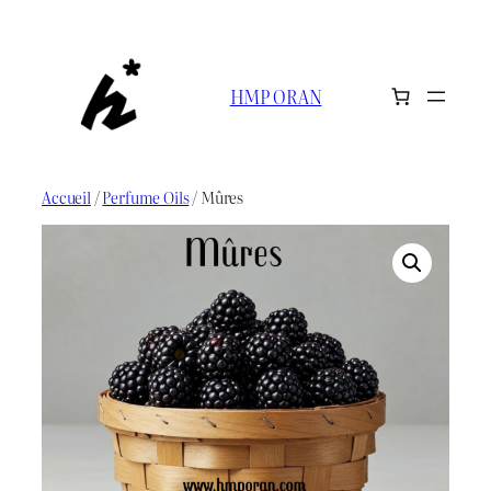
Aller
au
contenu
HMP ORAN
Accueil
/
Perfume Oils
/ Mûres