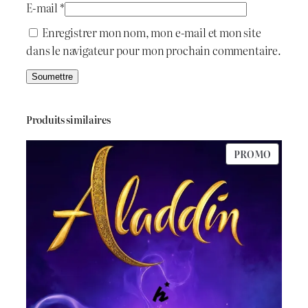
E-mail
*
Enregistrer mon nom, mon e-mail et mon site
dans le navigateur pour mon prochain commentaire.
Produits similaires
PRODU
PROMO
EN
PROMO