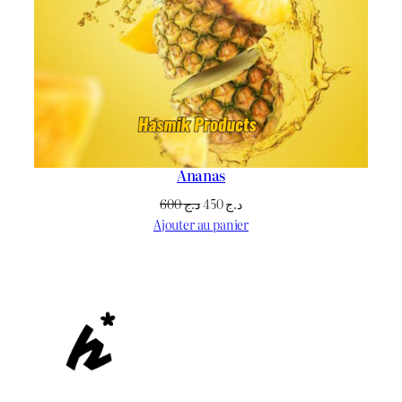
Ananas
Le
Le
600
د.ج
450
د.ج
prix
prix
Ajouter au panier
initial
actuel
était :
est :
د.ج 450.
د.ج 600.