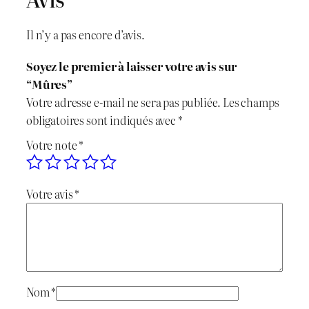
t
é
Il n’y a pas encore d’avis.
d
e
Soyez le premier à laisser votre avis sur
M
“Mûres”
û
Votre adresse e-mail ne sera pas publiée.
Les champs
r
obligatoires sont indiqués avec
*
e
Votre note
*
s
Votre avis
*
Nom
*