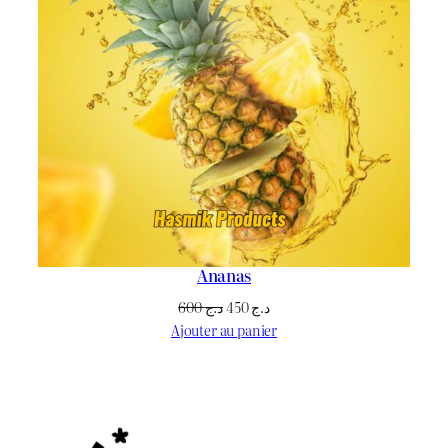
Ananas
Le
Le
600
د.ج
450
د.ج
prix
prix
Ajouter au panier
initial
actuel
était :
est :
د.ج 450.
د.ج 600.