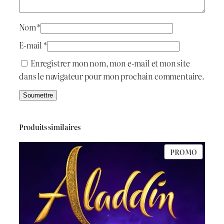
i
:
t
د
Nom
*
.
E-mail
*
:
ج
Enregistrer mon nom, mon e-mail et mon site
dans le navigateur pour mon prochain commentaire.
د
.
6
ج
5
Produits similaires
0
PRODU
PROMO
7
.
EN
PROMO
0
0