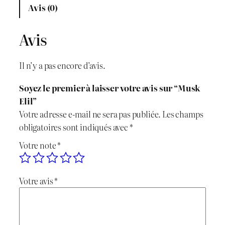
x
x
n
Avis (0)
t
i
a
i
Avis
n
c
t
é
i
t
Il n’y a pas encore d’avis.
d
t
u
e
Soyez le premier à laisser votre avis sur “Musk
M
i
e
Elil”
u
Votre adresse e-mail ne sera pas publiée.
Les champs
s
a
l
obligatoires sont indiqués avec
*
k
l
e
Votre note
*
E
l
é
s
i
Votre avis
*
t
t
l
a