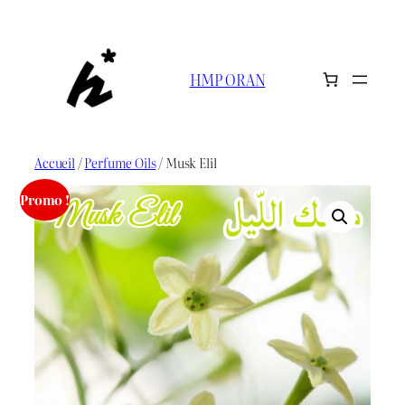
Aller
au
contenu
HMP ORAN
Accueil
/
Perfume Oils
/ Musk Elil
Promo !