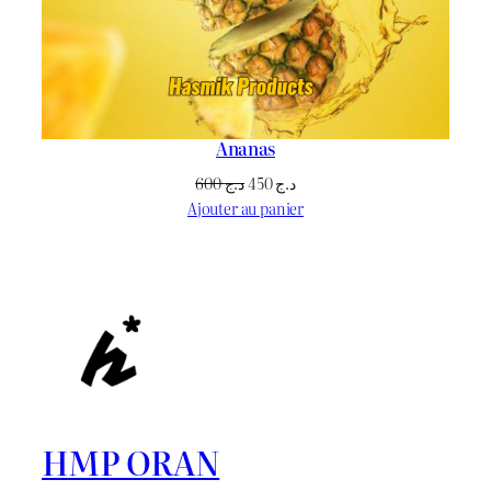
Ananas
Le
Le
600
د.ج
450
د.ج
prix
prix
Ajouter au panier
initial
actuel
était :
est :
د.ج 450.
د.ج 600.
HMP ORAN