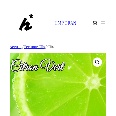
Aller
au
contenu
HMP ORAN
Accueil
/
Perfume Oils
/ Citron