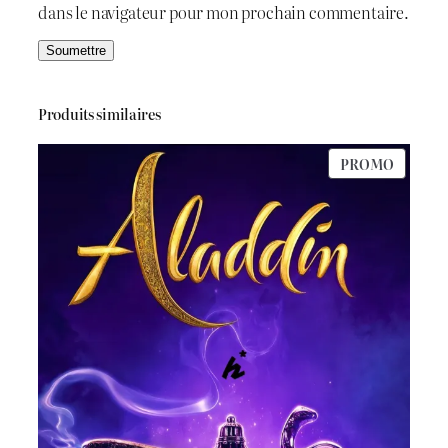
dans le navigateur pour mon prochain commentaire.
Produits similaires
PRODU
PROMO
EN
PROMO