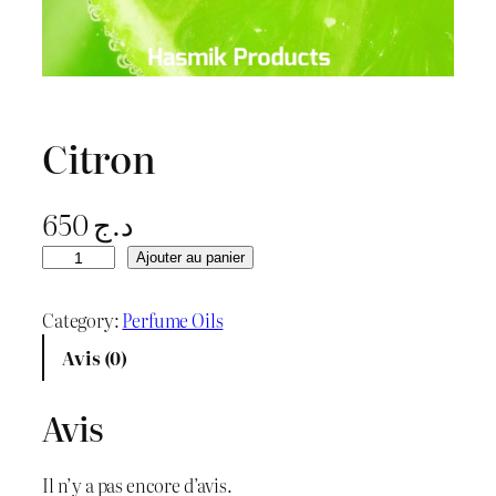
Citron
650
د.ج
q
Ajouter au panier
u
a
Category:
Perfume Oils
n
Avis (0)
t
i
Avis
t
é
Il n’y a pas encore d’avis.
d