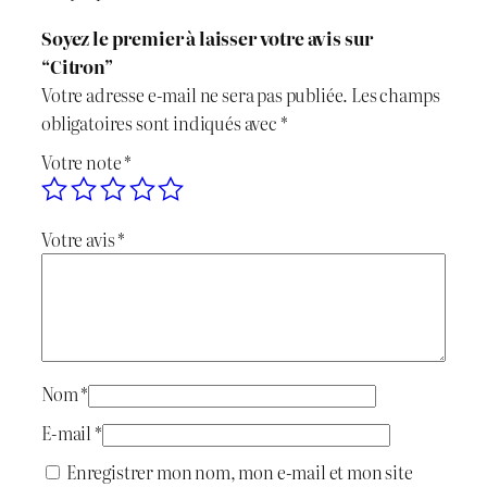
e
Soyez le premier à laisser votre avis sur
C
“Citron”
i
Votre adresse e-mail ne sera pas publiée.
Les champs
t
obligatoires sont indiqués avec
*
r
Votre note
*
o
n
Votre avis
*
Nom
*
E-mail
*
Enregistrer mon nom, mon e-mail et mon site