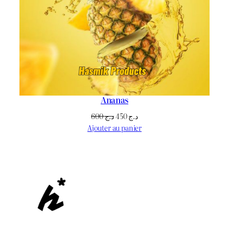
Ananas
Le
Le
600
د.ج
450
د.ج
prix
prix
Ajouter au panier
initial
actuel
était :
est :
د.ج 450.
د.ج 600.