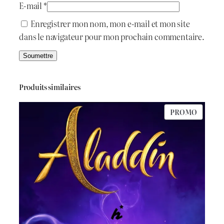
E-mail
*
Enregistrer mon nom, mon e-mail et mon site
dans le navigateur pour mon prochain commentaire.
Produits similaires
PRODU
PROMO
EN
PROMO