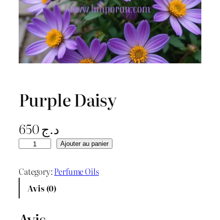
Purple Daisy
650
د.ج
q
Ajouter au panier
u
a
Category:
Perfume Oils
n
Avis (0)
t
i
Avis