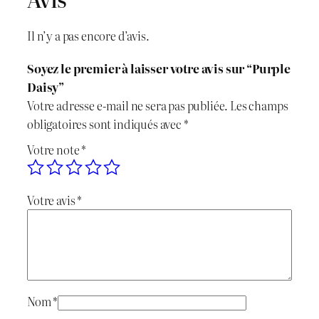
t
é
Il n’y a pas encore d’avis.
d
e
Soyez le premier à laisser votre avis sur “Purple
P
Daisy”
u
Votre adresse e-mail ne sera pas publiée.
Les champs
r
obligatoires sont indiqués avec
*
p
Votre note
*
l
e
D
Votre avis
*
a
i
s
y
Nom
*