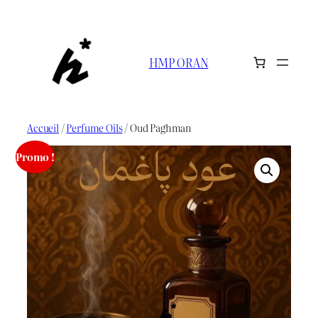
Aller
au
contenu
HMP ORAN
Accueil
/
Perfume Oils
/ Oud Paghman
Promo !