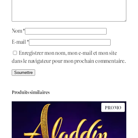
a
n
i
:
t
د
Nom
*
.
E-mail
*
:
ج
Enregistrer mon nom, mon e-mail et mon site
dans le navigateur pour mon prochain commentaire.
د
.
7
ج
0
Produits similaires
0
PRODU
PROMO
8
.
EN
PROMO
0