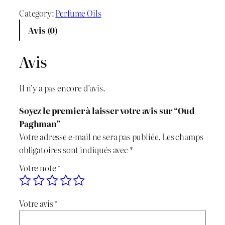
i
i
a
Category:
Perfume Oils
x
x
n
Avis (0)
t
i
a
i
Avis
n
c
t
é
i
t
Il n’y a pas encore d’avis.
d
t
u
e
Soyez le premier à laisser votre avis sur “Oud
O
i
e
Paghman”
u
Votre adresse e-mail ne sera pas publiée.
Les champs
d
a
l
obligatoires sont indiqués avec
*
P
l
e
Votre note
*
a
g
é
s
h
Votre avis
*
t
t
m
a