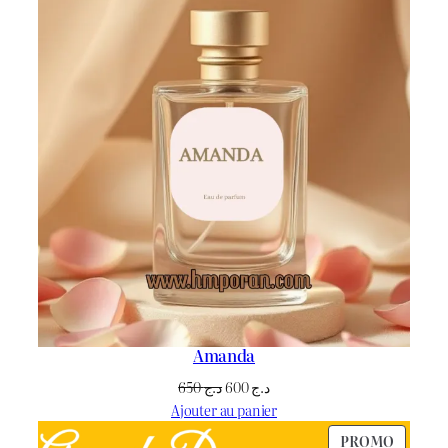
Amanda
Le
Le
650
د.ج
600
د.ج
prix
prix
Ajouter au panier
initial
actuel
PRODU
PROMO