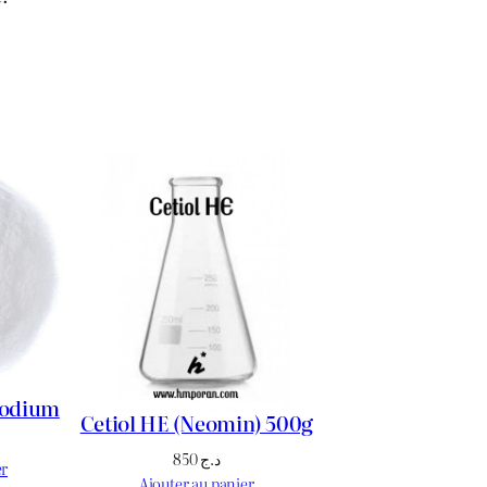
Sodium
Cetiol HE (Neomin) 500g
850
د.ج
er
Ajouter au panier