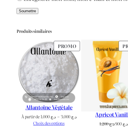
Produits similaires
PRODUIT
PROMO
P
EN
PROMOTION
Allantoine Végétale
Apricot Vanil
Plage
À partir de
1.000
د.ج
–
3.000
د.ج
de
Choix des options
Le
1.200
د.ج
900
د.ج