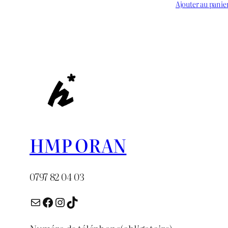
prix :
prix
Ajouter au panie
د.ج 1.000
initial
à
était :
د.ج 3.000
HMP ORAN
0797 82 04 03
E-mail
Facebook
Instagram
TikTok