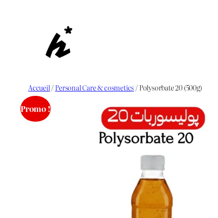
Aller
au
contenu
Accueil
/
Personal Care & cosmetics
/ Polysorbate 20 (500g)
Promo !