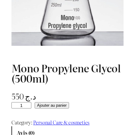
Mono Propylene Glycol
(500ml)
550
د.ج
q
Ajouter au panier
u
a
Category:
Personal Care & cosmetics
n
Avis (0)