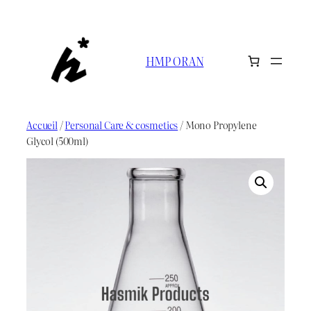
Aller
au
contenu
HMP ORAN
Accueil
/
Personal Care & cosmetics
/ Mono Propylene
Glycol (500ml)