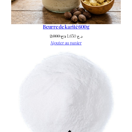
Beurre de karité 600g
Le
Le
2.000
د.ج
1.650
د.ج
prix
prix
Ajouter au panier
initial
actuel
était :
est :
د.ج 1.650.
د.ج 2.000.