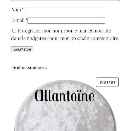
n
e
Nom
*
G
E-mail
*
l
Enregistrer mon nom, mon e-mail et mon site
y
dans le navigateur pour mon prochain commentaire.
c
o
l
(
Produits similaires
5
0
PRODU
PROMO
0
EN
m
PROMO
l
)