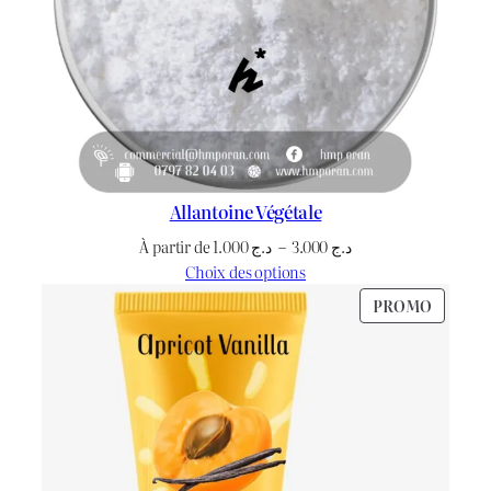
Allantoine Végétale
Plage
À partir de
1.000
د.ج
–
3.000
د.ج
de
Choix des options
prix :
PRODU
PROMO
د.ج 1.000
EN
à
PROMO
د.ج 3.000