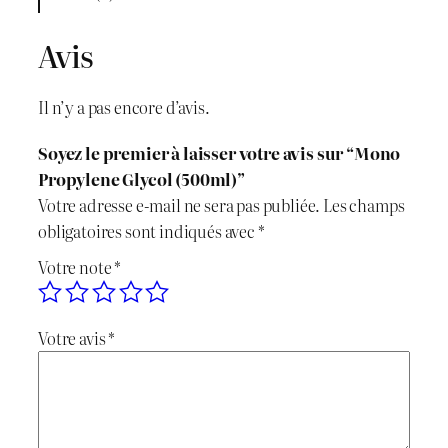
t
i
Avis
t
é
Il n’y a pas encore d’avis.
d
e
Soyez le premier à laisser votre avis sur “Mono
M
Propylene Glycol (500ml)”
o
Votre adresse e-mail ne sera pas publiée.
Les champs
n
obligatoires sont indiqués avec
*
o
Votre note
*
P
r
o
Votre avis
*
p
y
l
e