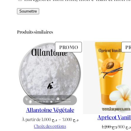
Produits similaires
PRODUIT
PROMO
P
EN
PROMOTION
Allantoine Végétale
Apricot Vanil
Plage
À partir de
1.000
د.ج
–
3.000
د.ج
de
Choix des options
Le
1.200
د.ج
900
د.ج