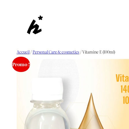
Aller
au
contenu
Accueil
/
Personal Care & cosmetics
/ Vitamine E (100ml)
Promo !