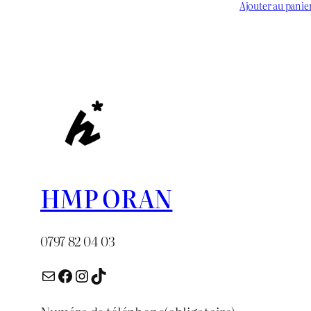
prix :
prix
Ajouter au panie
د.ج 1.000
initial
à
était :
د.ج 3.000
HMP ORAN
0797 82 04 03
E-mail
Facebook
Instagram
TikTok