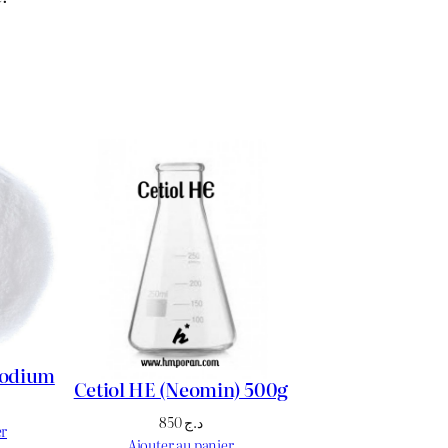
Sodium
Cetiol HE (Neomin) 500g
850
د.ج
er
Ajouter au panier