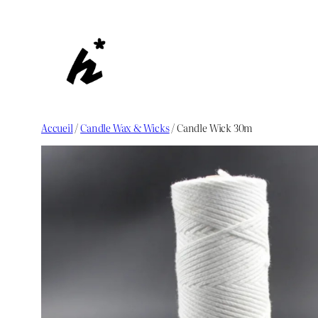
Aller
au
contenu
Accueil
/
Candle Wax & Wicks
/ Candle Wick 30m