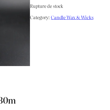
notation
Rupture de stock
client
Category:
Candle Wax & Wicks
 30m