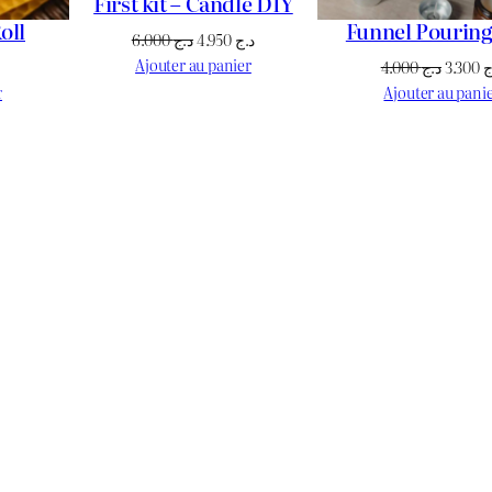
First kit – Candle DIY
oll
Funnel Pourin
Le
Le
6.000
د.ج
4.950
د.ج
prix
prix
Ajouter au panier
Le
Le
4.000
د.ج
3.300
ج
initial
actuel
prix
prix
r
Ajouter au pani
était :
est :
actuel
initial
د.ج 4.950.
د.ج 6.000.
st :
était :
د.ج 200.