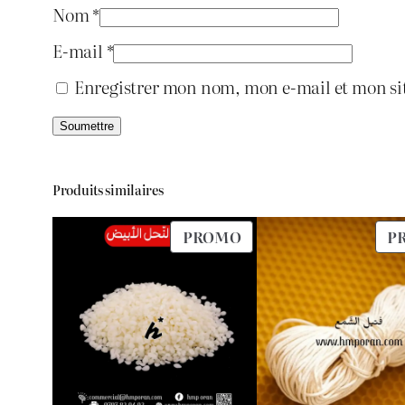
Nom
*
E-mail
*
Enregistrer mon nom, mon e-mail et mon si
Produits similaires
PRODUIT
PROMO
P
EN
PROMOTION