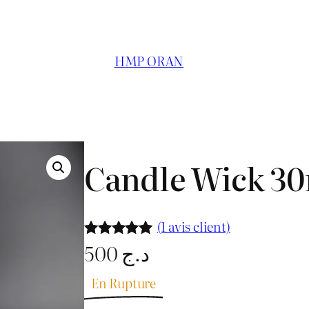
HMP ORAN
Candle Wick 3
(1 avis client)
500
د.ج
Noté
1
5.00
sur 5
En Rupture
basé sur