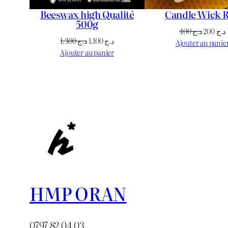
Beeswax high Qualité
Candle Wick R
500g
Le
400
د.ج
200
د.ج
Le
Le
1.300
د.ج
1.100
د.ج
prix
Ajouter au panie
prix
prix
Ajouter au panier
initial
initial
actuel
était :
e
était :
est :
د.ج 400.
د.ج 1.100.
د.ج 1.300.
HMP ORAN
0797 82 04 03