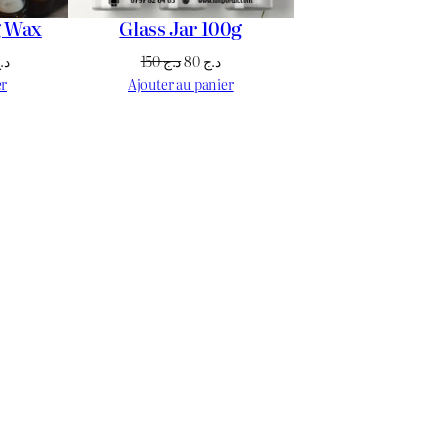
g Wax
Glass Jar 100g
Le
Le
Le
د.
150
د.ج
80
د.ج
prix
prix
prix
er
Ajouter au panier
actuel
initial
actuel
est :
était :
est :
د.ج 80.
د.ج 150.
د.ج 3.300.
د.ج 4.000.