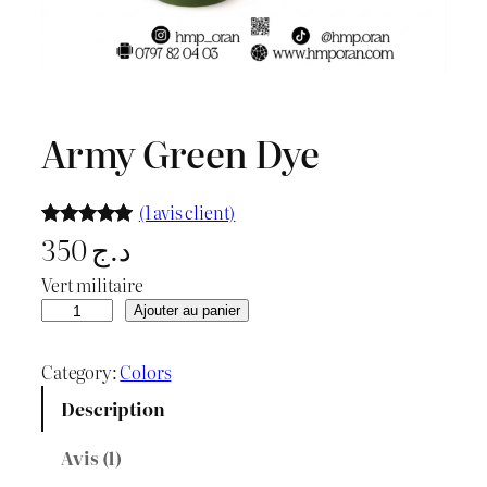
Army Green Dye
(1 avis client)
350
د.ج
Noté
1
5.00
sur 5
Vert militaire
basé sur
q
Ajouter au panier
notation
u
client
a
Category:
Colors
n
Description
t
i
Avis (1)
t