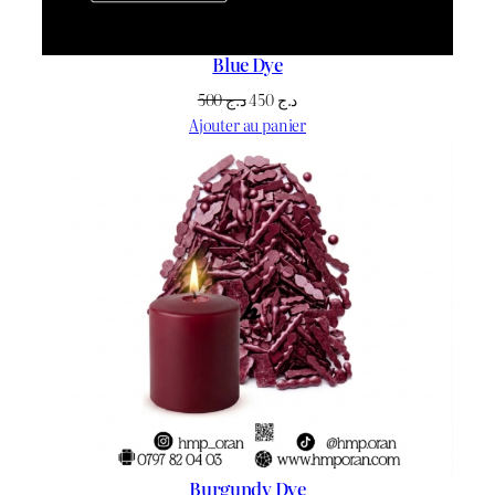
Blue Dye
Le
Le
500
د.ج
450
د.ج
prix
prix
Ajouter au panier
initial
actuel
était :
est :
د.ج 450.
د.ج 500.
Burgundy Dye