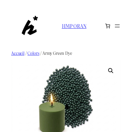
Aller
au
contenu
HMP ORAN
Accueil
/
Colors
/ Army Green Dye