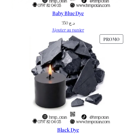
Baby Blue Dye
350
د.ج
Ajouter au panier
PRODU
PROMO
EN
PROMO
Black Dye