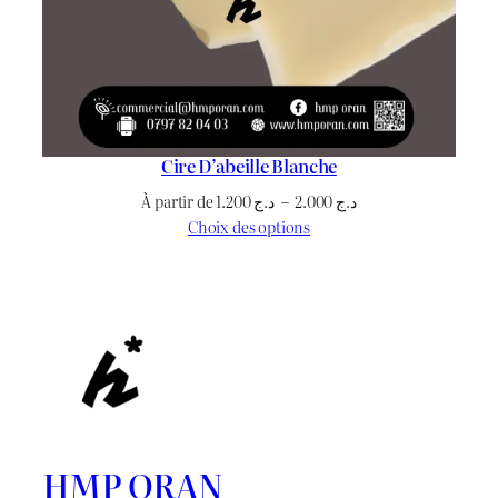
Cire D’abeille Blanche
Plage
À partir de
1.200
د.ج
–
2.000
د.ج
de
Choix des options
prix :
د.ج 1.200
à
د.ج 2.000
HMP ORAN