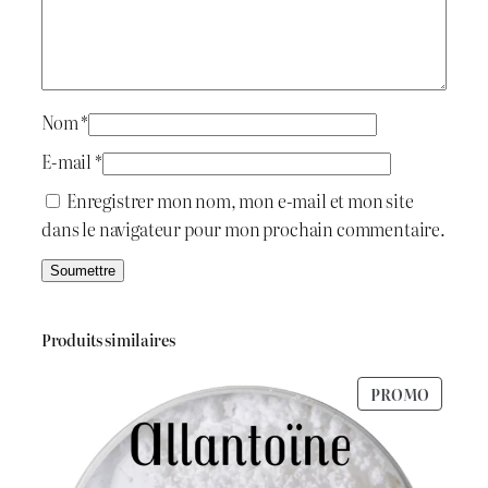
a
a
n
i
:
i
l
t
د
l
Nom
*
a
.
E-mail
*
:
ج
Enregistrer mon nom, mon e-mail et mon site
dans le navigateur pour mon prochain commentaire.
د
.
9
ج
0
Produits similaires
0
PRODU
PROMO
1
.
EN
PROMO
.