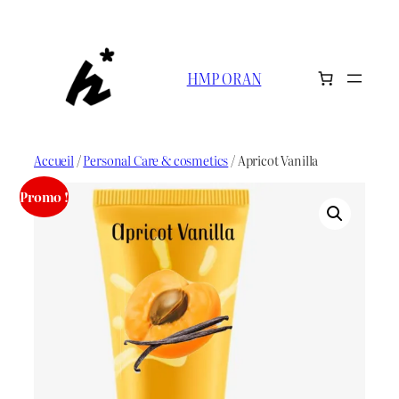
Aller
au
contenu
HMP ORAN
Accueil
/
Personal Care & cosmetics
/ Apricot Vanilla
Promo !