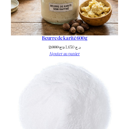
Beurre de karité 600g
Le
Le
2.000
د.ج
1.650
د.ج
prix
prix
Ajouter au panier
initial
actuel
était :
est :
د.ج 1.650.
د.ج 2.000.