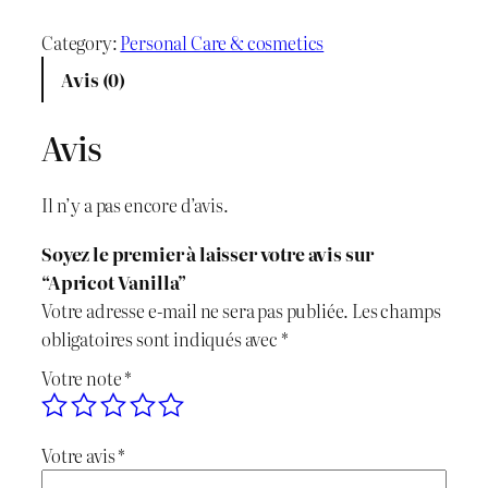
u
i
i
a
Category:
Personal Care & cosmetics
x
x
n
Avis (0)
t
i
a
i
Avis
n
c
t
é
i
t
Il n’y a pas encore d’avis.
d
t
u
e
Soyez le premier à laisser votre avis sur
A
i
e
“Apricot Vanilla”
p
Votre adresse e-mail ne sera pas publiée.
Les champs
r
a
l
obligatoires sont indiqués avec
*
i
l
e
Votre note
*
c
o
é
s
t
Votre avis
*
t
t
V