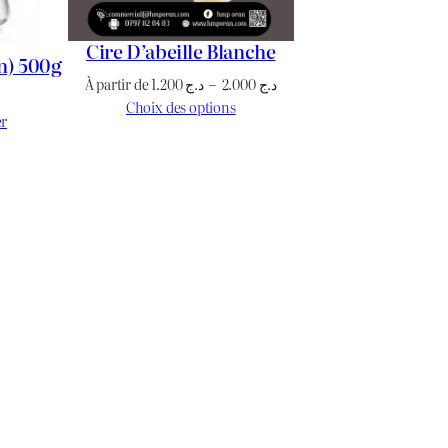
د
Cire D’abeille Blanche
n) 500g
.
Plage
À partir de
1.200
د.ج
–
2.000
د.ج
de
Choix des options
er
ج
prix :
د.ج 1.200
à
د.ج 2.000
3
.
0
0
0