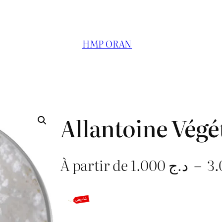
HMP ORAN
Allantoine Végé
À partir de
1.000
د.ج
–