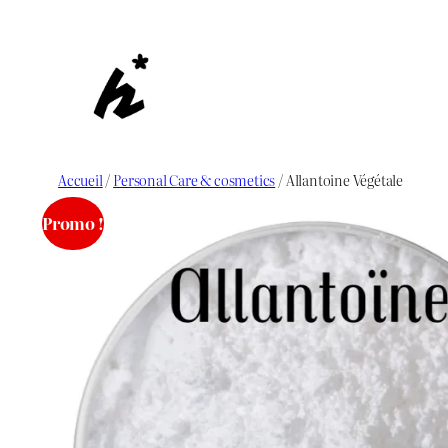
Aller
au
contenu
Accueil
/
Personal Care & cosmetics
/ Allantoine Végétale
Promo !