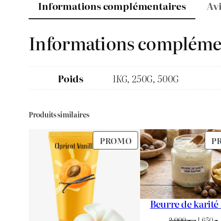
Informations complémentaires
Avi
Informations compléme
Poids
1KG, 250G, 500G
Produits similaires
PRODUIT
PROMO
P
EN
PROMOTION
Beurre de karité
Le
2.000
د.ج
1.650
.ج