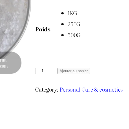
1KG
250G
Poids
500G
q
Ajouter au panier
u
a
Category:
Personal Care & cosmetics
n
t
i
t