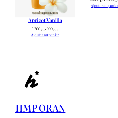
prix
Ajouter au panie
initial
était :
Apricot Vanilla
Le
Le
1.200
د.ج
900
د.ج
prix
prix
Ajouter au panier
initial
actuel
était :
est :
د.ج 900.
د.ج 1.200.
HMP ORAN