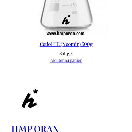
Cetiol HE (Neomin) 500g
850
د.ج
Ajouter au panier
HMP ORAN