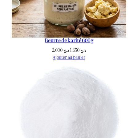
Beurre de karité 600g
Le
Le
2.000
د.ج
1.650
د.ج
prix
prix
Ajouter au panier
initial
actuel
était :
est :
د.ج 1.650.
د.ج 2.000.