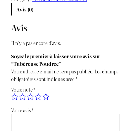
x
x
Avis (0)
i
a
Avis
n
c
i
t
Il n’y a pas encore d’avis.
t
u
Soyez le premier à laisser votre avis sur
i
e
“Tubéreuse Poudrée”
Votre adresse e-mail ne sera pas publiée.
Les champs
a
l
obligatoires sont indiqués avec
*
l
e
Votre note
*
é
s
Votre avis
*
t
t
a