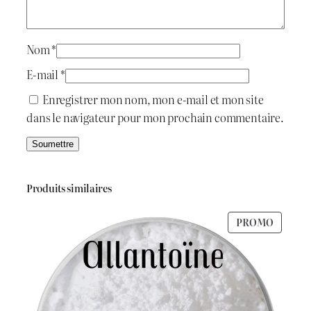
i
:
t
د
Nom
*
.
E-mail
*
:
ج
Enregistrer mon nom, mon e-mail et mon site
dans le navigateur pour mon prochain commentaire.
د
.
7
ج
0
Produits similaires
0
PRODU
PROMO
8
.
EN
PROMO
0
0