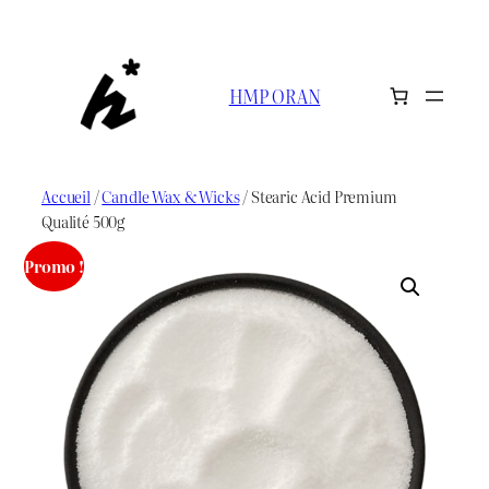
Aller
au
contenu
HMP ORAN
Accueil
/
Candle Wax & Wicks
/ Stearic Acid Premium
Qualité 500g
Promo !