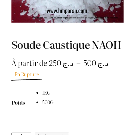
Soude Caustique NAOH
P
À partir de
250
د.ج
–
500
د.ج
l
En Rupture
a
1KG
g
500G
Poids
e
d