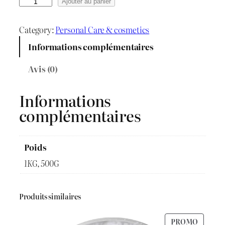
e
q
Ajouter au panier
u
p
a
Category:
Personal Care & cosmetics
r
n
Informations complémentaires
t
i
i
Avis (0)
t
x
é
Informations
d
complémentaires
e
:
S
د
o
Poids
u
.
1KG, 500G
d
ج
e
Produits similaires
C
a
PRODU
PROMO
u