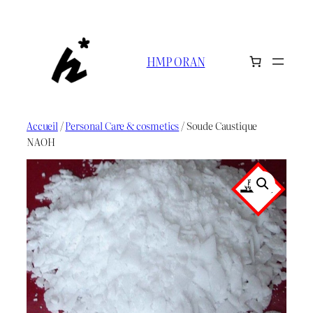
Aller
au
contenu
HMP ORAN
Accueil
/
Personal Care & cosmetics
/ Soude Caustique
NAOH