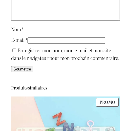
a
r
i
:
e
t
t
د
M
Nom
*
o
.
E-mail
*
l
:
ج
Enregistrer mon nom, mon e-mail et mon site
d
dans le navigateur pour mon prochain commentaire.
د
.
1
ج
.
Produits similaires
4
PRODU
PROMO
1
0
EN
PROMO
.
0