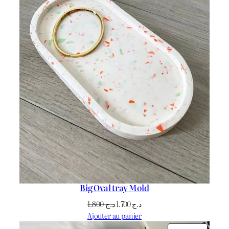
Big Oval tray Mold
Le
Le
1.800
د.ج
1.700
د.ج
prix
prix
Ajouter au panier
initial
actuel