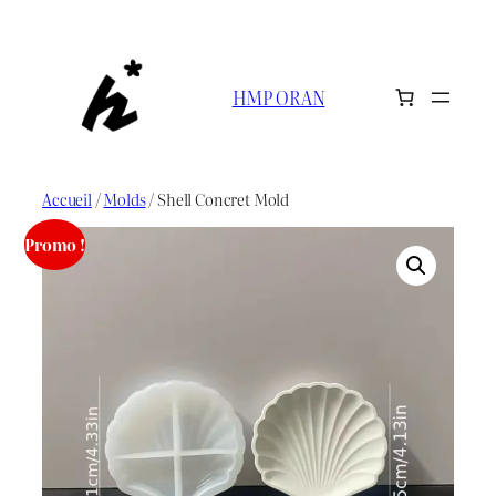
Aller
au
contenu
HMP ORAN
Accueil
/
Molds
/ Shell Concret Mold
Promo !