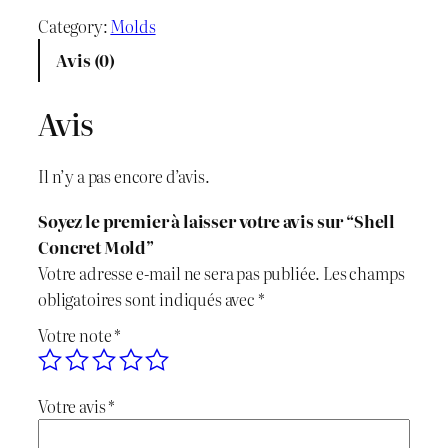
i
i
a
Category:
Molds
x
x
n
Avis (0)
t
i
a
i
Avis
n
c
t
é
i
t
Il n’y a pas encore d’avis.
d
t
u
e
Soyez le premier à laisser votre avis sur “Shell
S
i
e
Concret Mold”
h
Votre adresse e-mail ne sera pas publiée.
Les champs
e
a
l
obligatoires sont indiqués avec
*
l
l
e
Votre note
*
l
C
é
s
o
Votre avis
*
t
t
n
c