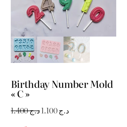
Birthday Number Mold
« C »
L
L
1.400
د.ج
1.100
د.ج
e
e