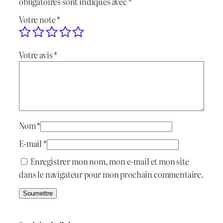
obligatoires sont indiqués avec
*
t
é
s
Votre note
*
h
t
t
d
a
a
Votre avis
*
y
i
:
N
u
t
د
m
b
.
e
Nom
*
:
ج
r
E-mail
*
M
د
Enregistrer mon nom, mon e-mail et mon site
o
.
1
dans le navigateur pour mon prochain commentaire.
l
d
ج
.
"
1
C