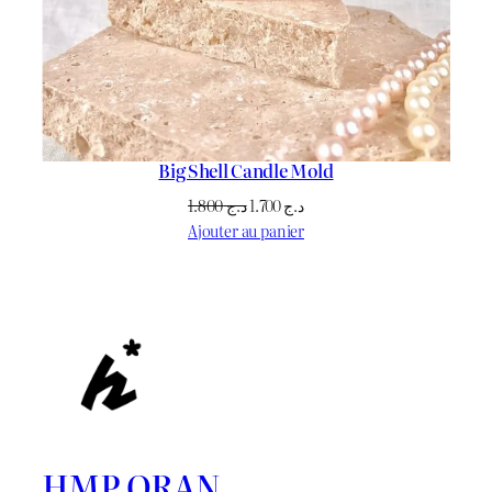
Big Shell Candle Mold
Le
Le
1.800
د.ج
1.700
د.ج
prix
prix
Ajouter au panier
initial
actuel
était :
est :
د.ج 1.700.
د.ج 1.800.
HMP ORAN