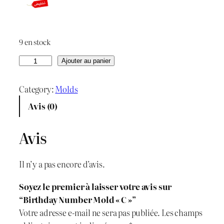
p
p
r
r
9 en stock
i
i
q
Ajouter au panier
x
x
u
a
Category:
Molds
i
a
n
Avis (0)
n
c
t
i
i
t
Avis
t
t
u
é
Il n’y a pas encore d’avis.
d
i
e
e
Soyez le premier à laisser votre avis sur
a
l
B
“Birthday Number Mold « C »”
i
l
e
Votre adresse e-mail ne sera pas publiée.
Les champs
r