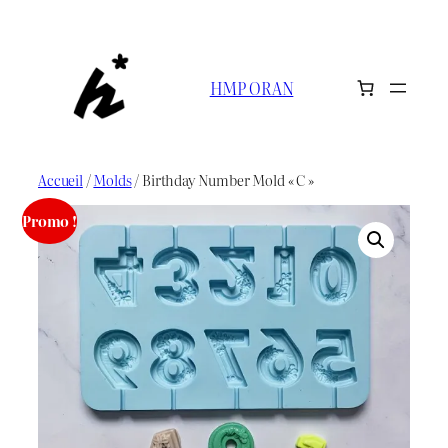
Aller
au
contenu
HMP ORAN
Accueil
/
Molds
/ Birthday Number Mold « C »
Promo !