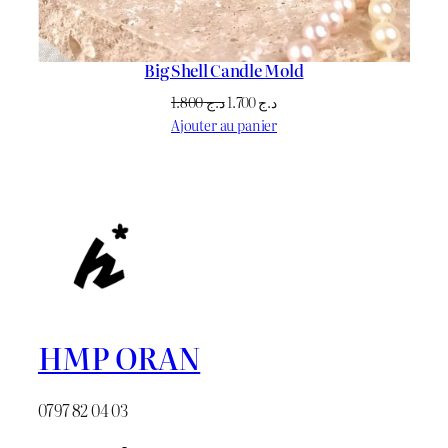
Big Shell Candle Mold
Le
Le
1.800
د.ج
1.700
د.ج
prix
prix
Ajouter au panier
initial
actuel
était :
est :
د.ج 1.700.
د.ج 1.800.
HMP ORAN
0797 82 04 03