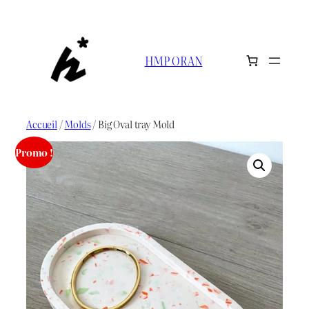
Aller
au
contenu
HMP ORAN
Accueil
/
Molds
/ Big Oval tray Mold
Promo !