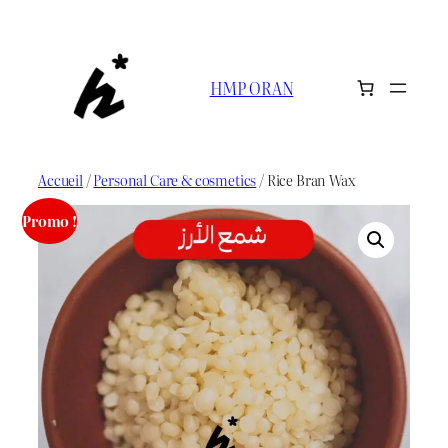
Aller
au
contenu
HMP ORAN
Accueil
/
Personal Care & cosmetics
/ Rice Bran Wax
Promo !