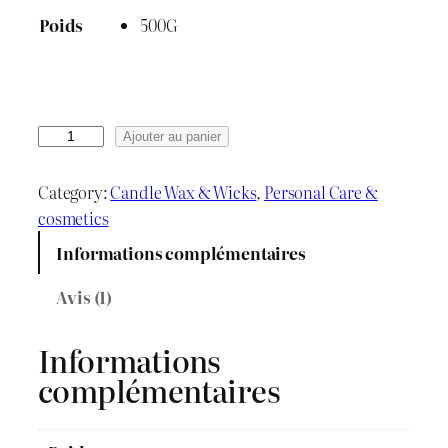
e
500G
Poids
d
e
p
q
Ajouter au panier
r
u
a
Category:
Candle Wax & Wicks
, 
Personal Care &
i
n
cosmetics
t
x
Informations complémentaires
i
t
Avis (1)
é
:
d
Informations
د
e
complémentaires
R
.
i