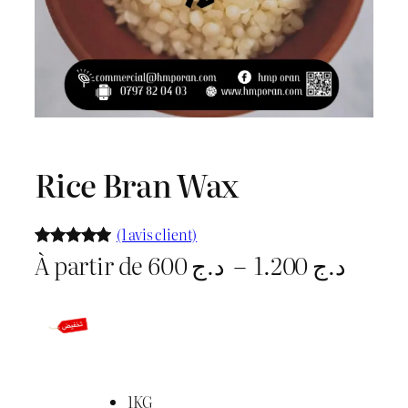
Rice Bran Wax
(1 avis client)
P
À partir de
600
د.ج
–
1.200
د.ج
Noté
1
5.00
sur 5
l
basé sur
notation
a
client
g
1KG