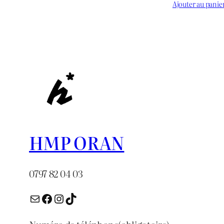
prix :
prix
Ajouter au panie
د.ج 1.000
initial
à
était :
د.ج 3.000
HMP ORAN
0797 82 04 03
E-mail
Facebook
Instagram
TikTok