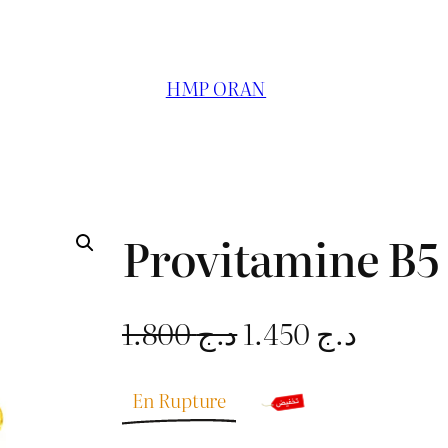
HMP ORAN
Provitamine B5
L
L
1.800
د.ج
1.450
د.ج
e
e
En Rupture
p
p