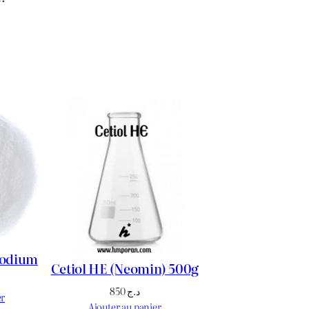
Sodium
Cetiol HE (Neomin) 500g
850
د.ج
er
Ajouter au panier