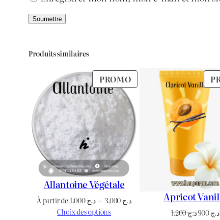
Produits similaires
PRODUIT
PROMO
P
EN
PROMOTION
Allantoine Végétale
Apricot Vanil
Plage
À partir de
1.000
د.ج
–
3.000
د.ج
de
Choix des options
Le
1.200
د.ج
900
د.ج