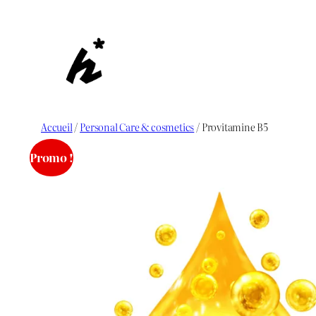
Aller
au
contenu
Accueil
/
Personal Care & cosmetics
/ Provitamine B5
Promo !