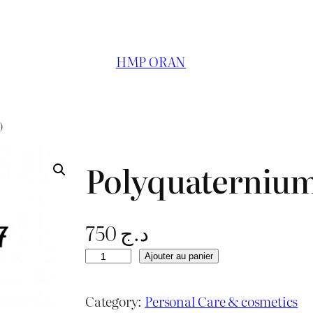
HMP ORAN
)
Polyquaternium
750
د.ج
q
Ajouter au panier
u
a
Category:
Personal Care & cosmetics