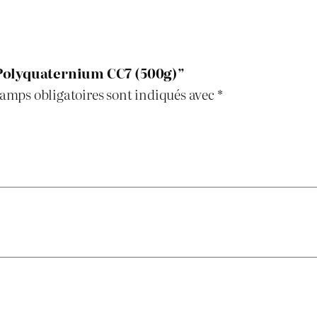
e
r
n
 “Polyquaternium CC7 (500g)”
i
amps obligatoires sont indiqués avec
*
u
m
C
C
7
(
5
0
0
g
)