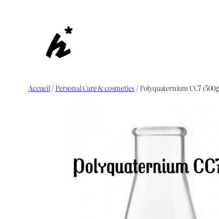
Aller
au
contenu
Accueil
/
Personal Care & cosmetics
/ Polyquaternium CC7 (500g