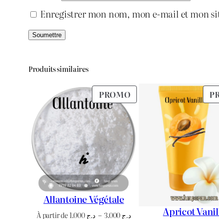
Enregistrer mon nom, mon e-mail et mon si
Produits similaires
PRODUIT
PROMO
P
EN
PROMOTION
Allantoine Végétale
Apricot Vanil
Plage
À partir de
1.000
د.ج
–
3.000
د.ج