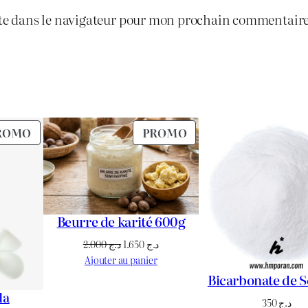
te dans le navigateur pour mon prochain commentaire
PRODUIT
PRODUIT
ROMO
PROMO
EN
EN
PROMOTION
PROMOTION
Beurre de karité 600g
Le
Le
2.000
د.ج
1.650
د.ج
prix
prix
Ajouter au panier
initial
actuel
Bicarbonate de 
était :
est :
la
350
د.ج
د.ج 1.650.
د.ج 2.000.