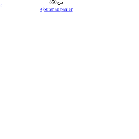
850
د.ج
er
Ajouter au panier