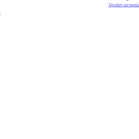
Ajouter au pani
Le
prix
r
actuel
est :
د.ج 900.
د.ج 1.200.