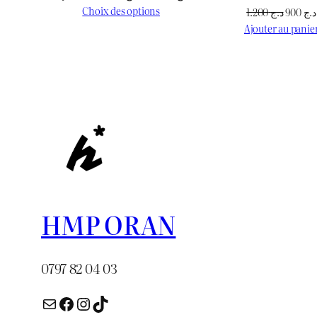
de
Choix des options
Le
1.200
د.ج
900
د.ج
prix :
prix
Ajouter au panie
د.ج 1.000
initial
à
était :
د.ج 3.000
HMP ORAN
0797 82 04 03
E-mail
Facebook
Instagram
TikTok