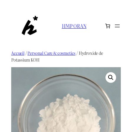
Aller
au
contenu
HMP ORAN
Accueil
/
Personal Care & cosmetics
/ Hydroxide de
Potassium KOH