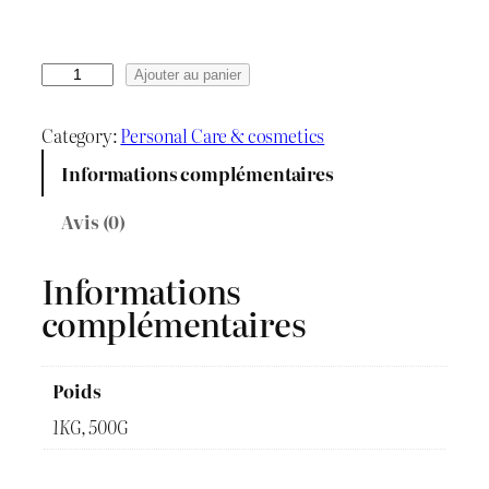
e
d
q
Ajouter au panier
u
e
a
Category:
Personal Care & cosmetics
n
p
Informations complémentaires
t
r
i
Avis (0)
t
i
é
Informations
x
d
complémentaires
e
H
:
y
Poids
d
1KG, 500G
د
r
o
.