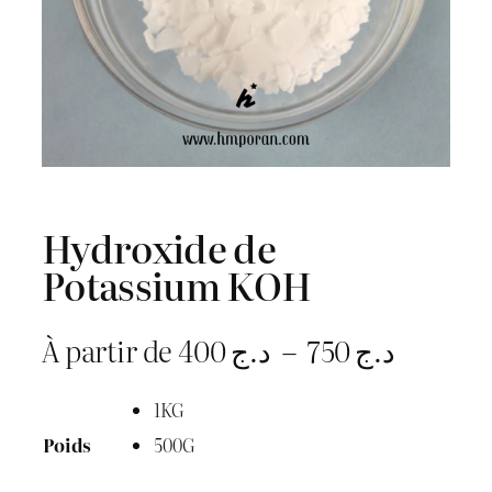
Hydroxide de
Potassium KOH
P
À partir de
400
د.ج
–
750
د.ج
l
1KG
a
500G
Poids
g