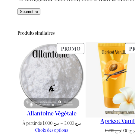
Produits similaires
PRODUIT
PROMO
P
EN
PROMOTION
Allantoine Végétale
Apricot Vanil
Plage
À partir de
1.000
د.ج
–
3.000
د.ج
de
Choix des options
Le
1.200
د.ج
900
د.ج