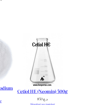
Sodium
Cetiol HE (Neomin) 500g
850
د.ج
er
Ajouter au panier