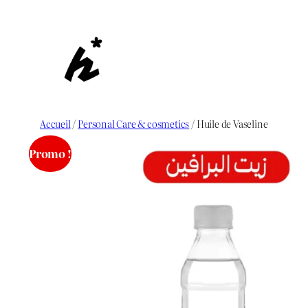
Aller
au
contenu
Accueil
/
Personal Care & cosmetics
/ Huile de Vaseline
Promo !