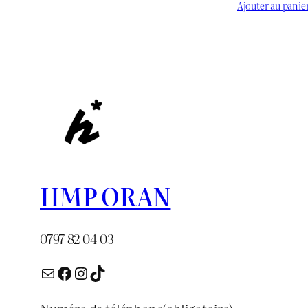
prix :
prix
Ajouter au panie
د.ج 1.000
initial
à
était :
د.ج 3.000
HMP ORAN
0797 82 04 03
E-mail
Facebook
Instagram
TikTok