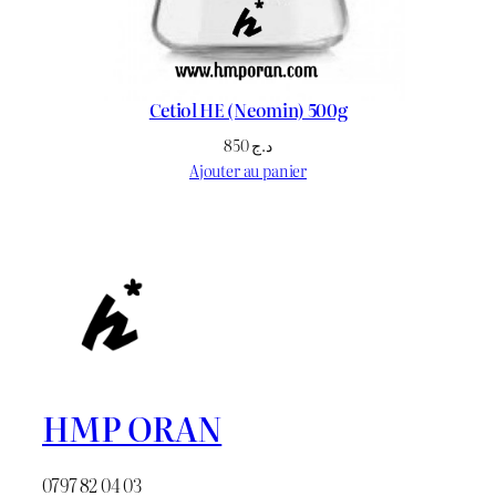
Cetiol HE (Neomin) 500g
850
د.ج
Ajouter au panier
HMP ORAN
0797 82 04 03