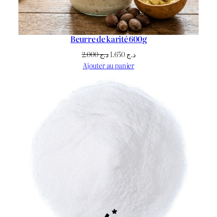
Beurre de karité 600g
Le
Le
2.000
د.ج
1.650
د.ج
prix
prix
Ajouter au panier
initial
actuel
était :
est :
د.ج 1.650.
د.ج 2.000.