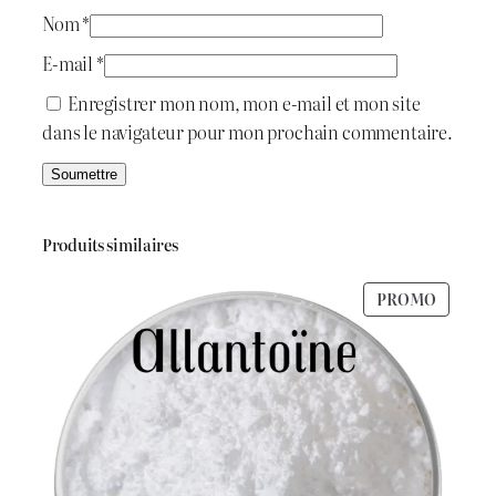
Nom
*
E-mail
*
Enregistrer mon nom, mon e-mail et mon site
dans le navigateur pour mon prochain commentaire.
Produits similaires
PRODU
PROMO
EN
PROMO