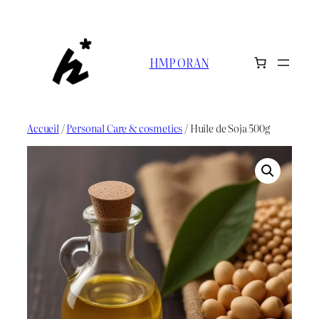
Aller
au
contenu
HMP ORAN
Accueil
/
Personal Care & cosmetics
/ Huile de Soja 500g