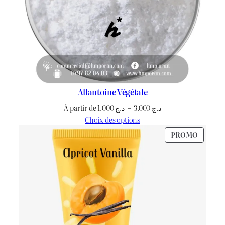
Allantoine Végétale
Plage
À partir de
1.000
د.ج
–
3.000
د.ج
de
Choix des options
prix :
PRODU
PROMO
د.ج 1.000
EN
à
PROMO
د.ج 3.000