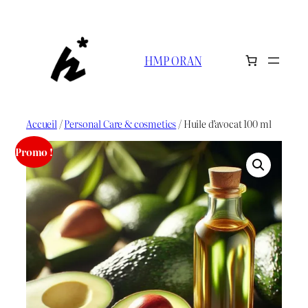
Aller
au
contenu
HMP ORAN
Accueil
/
Personal Care & cosmetics
/ Huile d’avocat 100 ml
Promo !