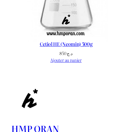
Cetiol HE (Neomin) 500g
850
د.ج
Ajouter au panier
HMP ORAN