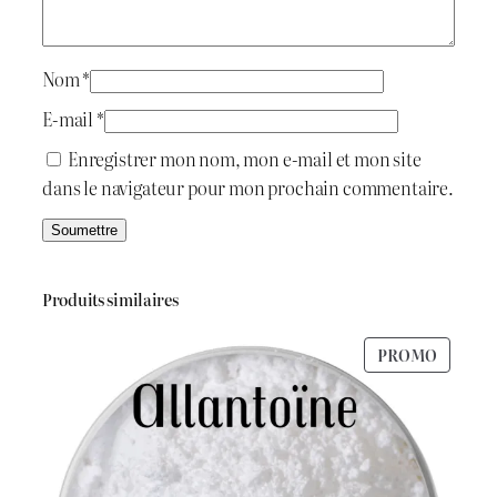
i
:
c
a
t
د
t
Nom
*
1
.
E-mail
*
0
:
ج
Enregistrer mon nom, mon e-mail et mon site
0
dans le navigateur pour mon prochain commentaire.
m
د
l
.
8
ج
0
Produits similaires
0
PRODU
PROMO
1
.
EN
PROMO
.
0