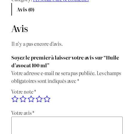
x
x
n
Avis (0)
t
i
a
i
Avis
n
c
t
é
i
t
Il n’y a pas encore d’avis.
d
t
u
e
Soyez le premier à laisser votre avis sur “Huile
H
i
e
d’avocat 100 ml”
u
Votre adresse e-mail ne sera pas publiée.
Les champs
i
a
l
obligatoires sont indiqués avec
*
l
l
e
Votre note
*
e
d
é
s
'
Votre avis
*
t
t
a
v
a
o