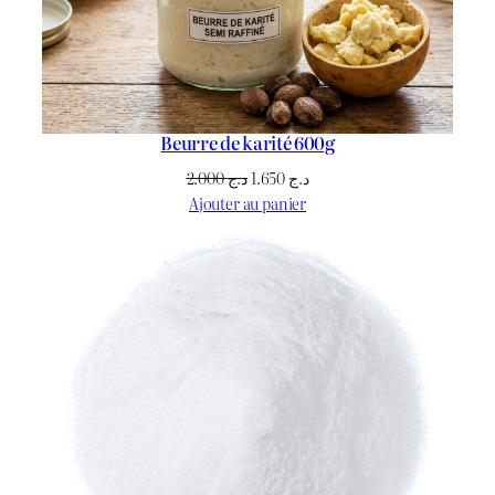
Beurre de karité 600g
Le
Le
2.000
د.ج
1.650
د.ج
prix
prix
Ajouter au panier
initial
actuel
était :
est :
د.ج 1.650.
د.ج 2.000.