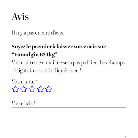
t
i
a
i
Avis
n
c
t
é
i
t
Il n’y a pas encore d’avis.
d
t
u
e
Soyez le premier à laisser votre avis sur
E
i
e
“Eumulgin B2 1kg”
u
Votre adresse e-mail ne sera pas publiée.
Les champs
m
a
l
obligatoires sont indiqués avec
*
u
l
e
Votre note
*
l
g
é
s
i
Votre avis
*
t
t
n
B
a
2
i
:
1
k