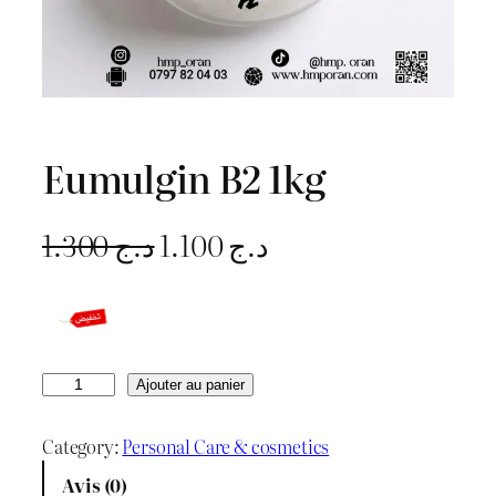
Eumulgin B2 1kg
L
L
1.300
د.ج
1.100
د.ج
e
e
p
p
r
r
q
Ajouter au panier
u
i
i
a
Category:
Personal Care & cosmetics
x
x
n
Avis (0)