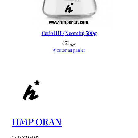
Cetiol HE (Neomin) 500g
850
د.ج
Ajouter au panier
HMP ORAN
0797 82 04 03