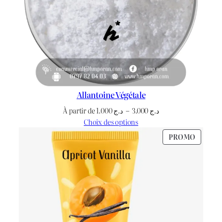
0
.
Allantoine Végétale
Plage
À partir de
1.000
د.ج
–
3.000
د.ج
de
Choix des options
prix :
PRODU
PROMO
د.ج 1.000
EN
à
PROMO
د.ج 3.000