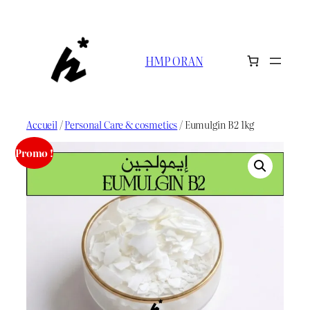
Aller
au
contenu
HMP ORAN
Accueil
/
Personal Care & cosmetics
/ Eumulgin B2 1kg
Promo !