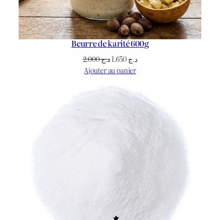
Beurre de karité 600g
Le
Le
2.000
د.ج
1.650
د.ج
prix
prix
Ajouter au panier
initial
actuel
était :
est :
د.ج 1.650.
د.ج 2.000.