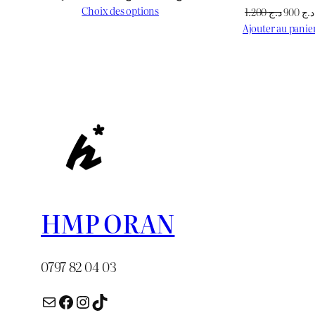
de
Choix des options
Le
1.200
د.ج
900
د.ج
prix :
prix
Ajouter au panie
د.ج 1.000
initial
à
était :
د.ج 3.000
HMP ORAN
0797 82 04 03
E-mail
Facebook
Instagram
TikTok