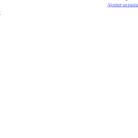
Ajouter au pani
Le
prix
r
actuel
est :
د.ج 900.
د.ج 1.200.