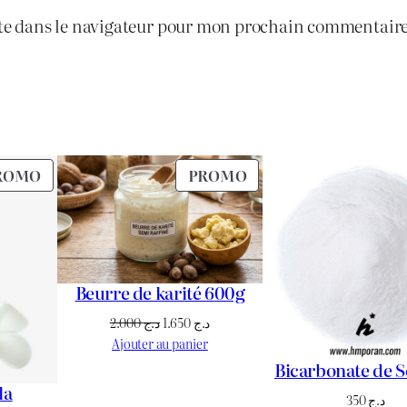
te dans le navigateur pour mon prochain commentaire
PRODUIT
PRODUIT
ROMO
PROMO
EN
EN
PROMOTION
PROMOTION
Beurre de karité 600g
Le
Le
2.000
د.ج
1.650
د.ج
prix
prix
Ajouter au panier
initial
actuel
Bicarbonate de 
était :
est :
la
350
د.ج
د.ج 1.650.
د.ج 2.000.