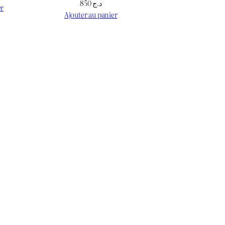
850
د.ج
er
Ajouter au panier