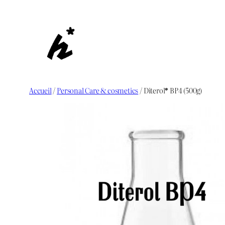
Aller
au
contenu
Accueil
/
Personal Care & cosmetics
/ Diterol® BP4 (500g)