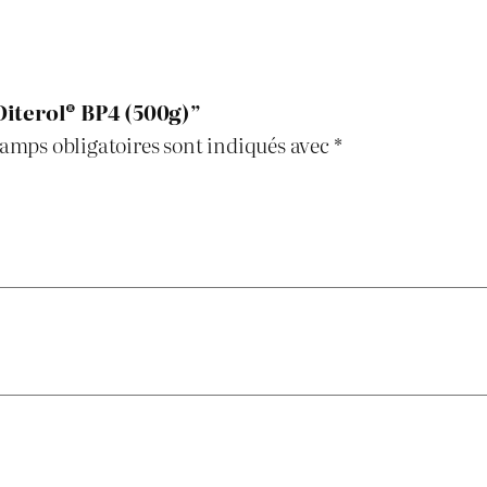
B
P
4
“Diterol® BP4 (500g)”
(
amps obligatoires sont indiqués avec
*
5
0
0
g
)