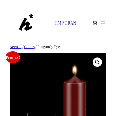
Aller
au
contenu
HMP ORAN
Accueil
/
Colors
/ Burgundy Dye
Promo !