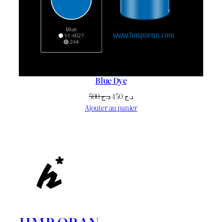
Blue Dye
Le
Le
500
د.ج
450
د.ج
prix
prix
Ajouter au panier
initial
actuel
était :
est :
د.ج 450.
د.ج 500.