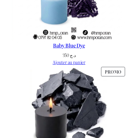
Baby Blue Dye
350
د.ج
Ajouter au panier
PRODU
PROMO
EN
PROMO