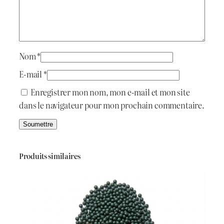
D
a
y
i
:
e
t
د
Nom
*
.
E-mail
*
:
ج
Enregistrer mon nom, mon e-mail et mon site
dans le navigateur pour mon prochain commentaire.
د
.
3
ج
0
Produits similaires
0
5
.
0