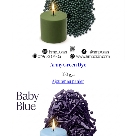
0
.
Army Green Dye
350
د.ج
Ajouter au panier