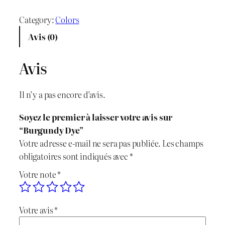
u
i
i
a
Category:
Colors
x
x
n
Avis (0)
t
i
a
i
Avis
n
c
t
é
i
t
Il n’y a pas encore d’avis.
d
t
u
e
Soyez le premier à laisser votre avis sur
B
i
e
“Burgundy Dye”
u
Votre adresse e-mail ne sera pas publiée.
Les champs
r
a
l
obligatoires sont indiqués avec
*
g
l
e
Votre note
*
u
n
é
s
d
Votre avis
*
t
t
y