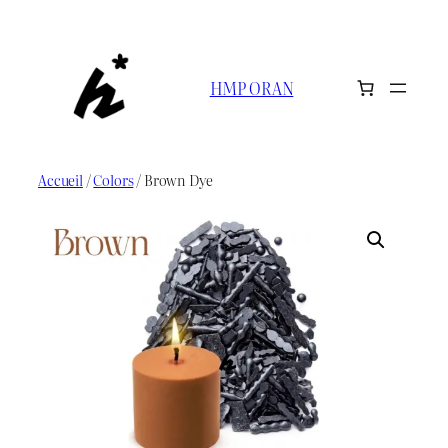
Aller
au
contenu
HMP ORAN
Accueil
/
Colors
/ Brown Dye