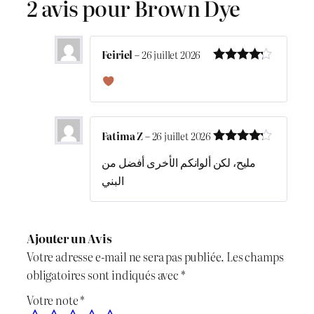
2 avis pour
Brown Dye
Feiriel
–
26 juillet 2026
Note
4
sur 5
Fatima Z
–
26 juillet 2026
Note
4
مليح، لكن ألوانكم الأخرى أفضل من
sur 5
البني
Ajouter un Avis
Votre adresse e-mail ne sera pas publiée.
Les champs
obligatoires sont indiqués avec
*
Votre note
*