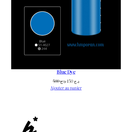
Blue Dye
Le
Le
500
د.ج
450
د.ج
prix
prix
Ajouter au panier
initial
actuel
était :
est :
د.ج 450.
د.ج 500.