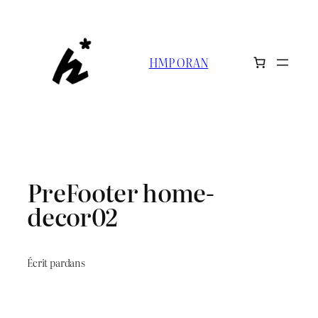
HMP ORAN
PreFooter home-
decor02
Écrit par
dans