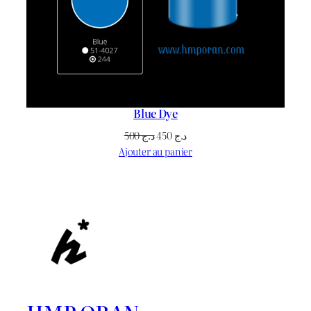
Blue Dye
Le
Le
500
د.ج
450
د.ج
prix
prix
Ajouter au panier
initial
actuel
était :
est :
د.ج 450.
د.ج 500.