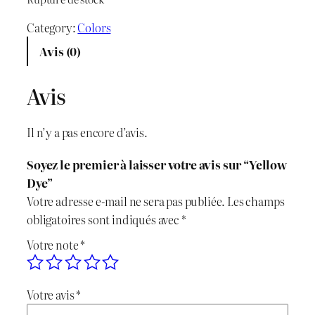
i
i
Category:
Colors
x
x
Avis (0)
i
a
Avis
n
c
i
t
Il n’y a pas encore d’avis.
t
u
Soyez le premier à laisser votre avis sur “Yellow
i
e
Dye”
Votre adresse e-mail ne sera pas publiée.
Les champs
a
l
obligatoires sont indiqués avec
*
l
e
Votre note
*
é
s
Votre avis
*
t
t