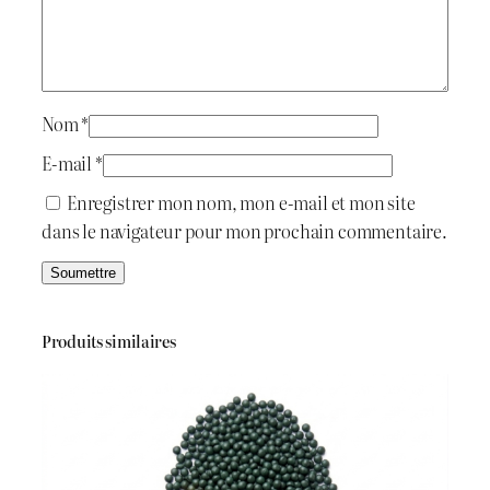
a
i
:
t
د
Nom
*
.
E-mail
*
:
ج
Enregistrer mon nom, mon e-mail et mon site
dans le navigateur pour mon prochain commentaire.
د
.
4
ج
5
Produits similaires
0
5
.
0