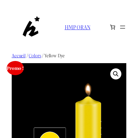
Aller
au
contenu
HMP ORAN
Accueil
/
Colors
/ Yellow Dye
Promo !