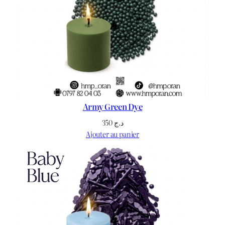
0
.
Army Green Dye
350
د.ج
Ajouter au panier