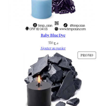
Baby Blue Dye
350
د.ج
Ajouter au panier
PRODU
PROMO
EN
PROMO