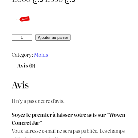
e
e
p
p
r
r
q
Ajouter au panier
u
i
i
a
Category:
Molds
x
x
n
Avis (0)
t
i
a
i
Avis
n
c
t
é
i
t
Il n’y a pas encore d’avis.
d
t
u
e
Soyez le premier à laisser votre avis sur “Woven
W
i
e
Concret Jar”
o
Votre adresse e-mail ne sera pas publiée.
Les champs
v
a
l