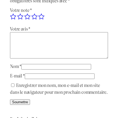
obligatoires sont indiqués avec
*
e
l
e
Votre note
*
n
C
é
s
o
Votre avis
*
t
t
n
c
a
r
i
:
e
t
t
د
J
Nom
*
a
.
E-mail
*
r
:
ج
Enregistrer mon nom, mon e-mail et mon site
dans le navigateur pour mon prochain commentaire.
د
.
1
ج
.