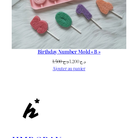
Birthday Number Mold « B »
Le
Le
1.500
د.ج
1.200
د.ج
prix
prix
Ajouter au panier
initial
actuel
était :
est :
د.ج 1.200.
د.ج 1.500.