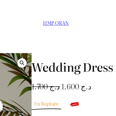
HMP ORAN
Wedding Dress 
L
L
1.700
د.ج
1.600
د.ج
e
e
En Rupture
p
p