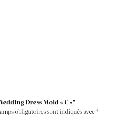
é
s
t
t
a
i
:
t
د
.
:
ج
 “Wedding Dress Mold « C »”
د
amps obligatoires sont indiqués avec
*
.
1
ج
.