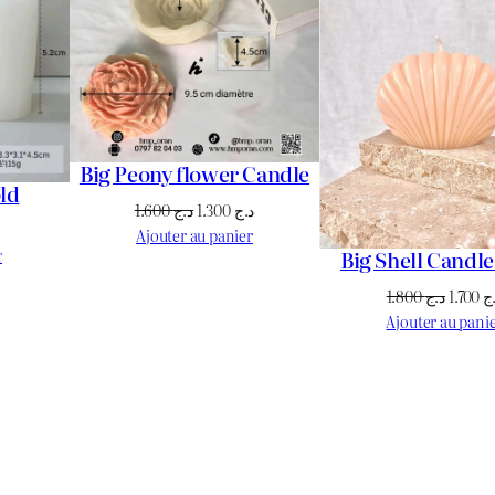
PROMOTION
PROMOTION
Big Peony flower Candle
ld
Le
Le
1.600
د.ج
1.300
د.ج
Le
prix
prix
Ajouter au panier
prix
Big Shell Candl
r
initial
actuel
actuel
était :
est :
Le
1.800
د.ج
1.700
ج
est :
د.ج 1.300.
د.ج 1.600.
prix
Ajouter au pani
د.ج 950.
د.ج 1.100.
initial
était :