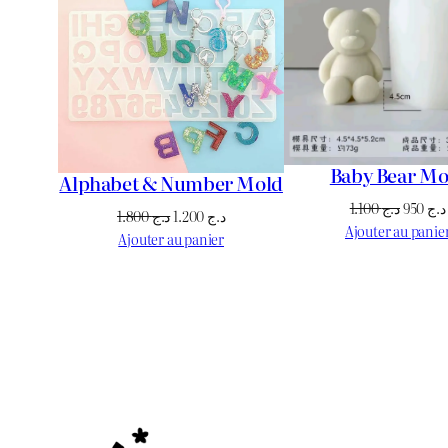
PROMOTION
Baby Bear Mo
Alphabet & Number Mold
Le
1.100
د.ج
950
د.ج
Le
Le
1.800
د.ج
1.200
د.ج
prix
Ajouter au panie
prix
prix
Ajouter au panier
initial
initial
actuel
était :
était :
est :
د.ج 1.200.
د.ج 1.800.