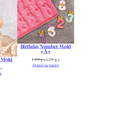
PROMOTION
PROMOTION
Birthday Number Mold
« A »
e Mold
Le
Le
1.400
د.ج
1.200
د.ج
prix
prix
Ajouter au panier
Le
د.
initial
actuel
prix
er
était :
est :
actuel
د.ج 1.200.
د.ج 1.400.
est :
د.ج 1.700.
د.ج 1.800.