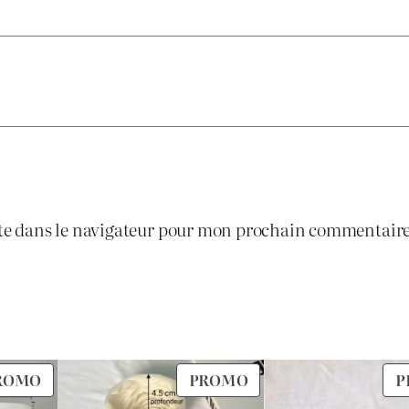
6
1
0
.
0
7
.
0
te dans le navigateur pour mon prochain commentaire
0
.
PRODUIT
PRODUIT
ROMO
PROMO
P
EN
EN