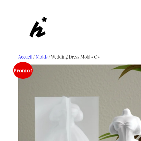
Aller
au
contenu
Accueil
/
Molds
/ Wedding Dress Mold « C »
Promo !